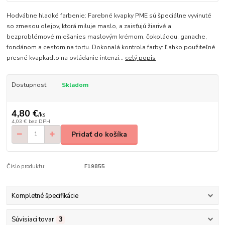
Hodvábne hladké farbenie: Farebné kvapky PME sú špeciálne vyvinuté
so zmesou olejov, ktorá miluje maslo, a zaisťujú žiarivé a
bezproblémové miešanies maslovým krémom, čokoládou, ganache,
fondánom a cestom na tortu. Dokonalá kontrola farby: Ľahko použiteľné
presné kvapkadlo na ovládanie intenzi...
celý popis
Dostupnosť
Skladom
4,80 €
/
ks
4,03 €
bez DPH
Pridať do košíka
Číslo produktu:
F19855
Kompletné špecifikácie
Súvisiaci tovar
3