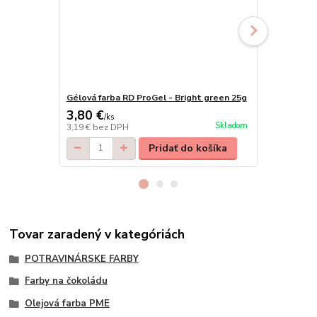
Gélová farba RD ProGel - Bright green 25g
Gélová farb
3,80 €
3,80 €
/
ks
/
ks
Skladom
3,19 €
bez DPH
3,19 €
bez D
Pridať do košíka
Tovar zaradený v kategóriách
POTRAVINÁRSKE FARBY
Farby na čokoládu
Olejová farba PME