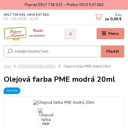
Poprad 0917 736 531 ~ Prešov 0910 537 682
0
ks
0917 736 531, 0910 537 682
za
0,00 €
PO - PIA 08:00 - 15:00
Menu
Hľadať
Úvod
POTRAVINÁRSKE FARBY
Olejová farba PME modrá 20ml
Olejová farba PME modrá 20ml
Novinka