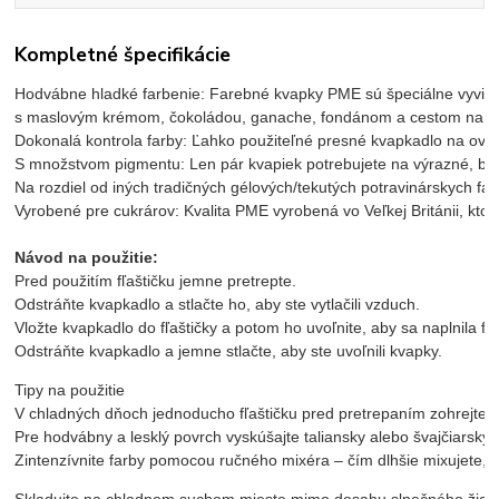
Kompletné špecifikácie
Hodvábne hladké farbenie: Farebné kvapky PME sú špeciálne vyvinuté
s maslovým krémom, čokoládou, ganache, fondánom a cestom na tor
Dokonalá kontrola farby: Ľahko použiteľné presné kvapkadlo na ovláda
S množstvom pigmentu: Len pár kvapiek potrebujete na výrazné, ble
Na rozdiel od iných tradičných gélových/tekutých potravinárskych farb
Vyrobené pre cukrárov: Kvalita PME vyrobená vo Veľkej Británii, ktore
Návod na použitie:
Pred použitím fľaštičku jemne pretrepte.

Odstráňte kvapkadlo a stlačte ho, aby ste vytlačili vzduch.

Vložte kvapkadlo do fľaštičky a potom ho uvoľnite, aby sa naplnila far
Odstráňte kvapkadlo a jemne stlačte, aby ste uvoľnili kvapky.
Tipy na použitie

V chladných dňoch jednoducho fľaštičku pred pretrepaním zohrejte 3–
Pre hodvábny a lesklý povrch vyskúšajte taliansky alebo švajčiarsk
Zintenzívnite farby pomocou ručného mixéra – čím dlhšie mixujete, t