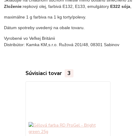
Skladujte na chladnom suchom mieste mimo dosahu slnečného žiare
Zloženie
:
repkový olej, farbivá E132, E133, emulgátory 
E322 sója
, 
maximálne 1 g farbiva na 1 kg torty/polevy.
Dátum spotreby uvedený na obale tovaru.
Vyrobené vo Veľkej Británii
Distribútor: Kamka KM,s.r.o. Ružová 201/48, 08301 Sabinov
Súvisiaci tovar
3