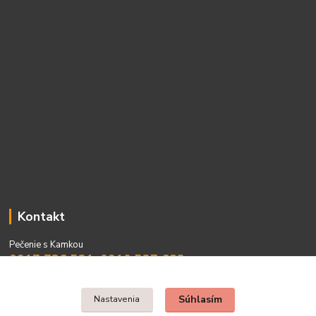
Kontakt
Pečenie s Kamkou
0917 736 531, 0910 537 682
PO - PIA 08:00 - 15:00
Súhlasím
Nastavenia