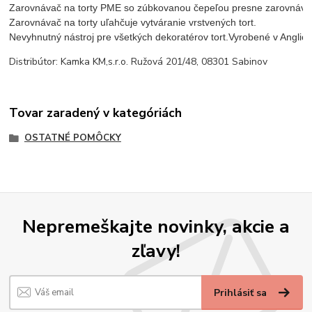
Zarovnávač na torty PME so zúbkovanou čepeľou presne zarovnáva a 
Zarovnávač na torty uľahčuje vytváranie vrstvených tort.

Nevyhnutný nástroj pre všetkých dekoratérov tort.
Vyrobené v Anglic
Distribútor: Kamka KM,s.r.o. Ružová 201/48, 08301 Sabinov
Tovar zaradený v kategóriách
OSTATNÉ POMÔCKY
Nepremeškajte novinky, akcie a
zľavy!
Prihlásiť sa