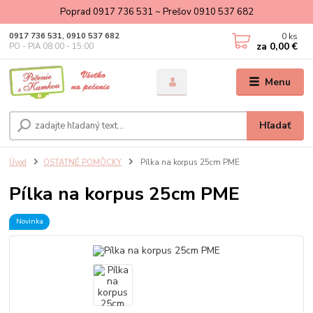
Poprad 0917 736 531 ~ Prešov 0910 537 682
0
ks
0917 736 531, 0910 537 682
za
0,00 €
PO - PIA 08:00 - 15:00
Menu
Hľadať
Úvod
OSTATNÉ POMÔCKY
Pílka na korpus 25cm PME
Pílka na korpus 25cm PME
Novinka