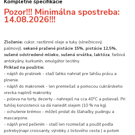
Kompletné špecifikácie
Pozor!!! Minimálna spostreba:
14.08.2026!!!
Zloženie:
cukor, rastlinné oleje a tuky (slnečnicový,
palmový),
sekané pražené
pistácie 15%, pistácie 12,5%,
sušené odstredené mlieko, sušená srvátka, laktóza
, farbivá
antokyány, kurkumín, emulgátor lecitíny.
Príklad na použitie:
- náplň do praliniek - stačí ľahko nahriať pre ľahšiu prácu a
plnenie.
- náplň do makroniek - len premiešaš a pomocou cukrárskeho
vrecka naplníš makronky
- poleva na torty, dezerty - nahreješ na cca 40°C a polievaš. Pri
tuhšej konzistencii sa dá nariediť olejem (10 % na kg).
- ochutenie krémov - môžeš pridať do šľahačky, pudingu a
mascarpone.
- náplň pred pečením - stačí len rozmiešať a použiť podľa
potreby(napr.croissanty, výrobky z listového cesta ) a potom