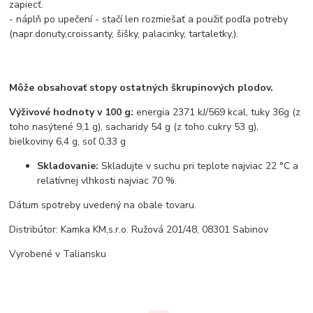
zapiecť.
- náplň po upečení - stačí len rozmiešať a použiť podľa potreby
(napr.donuty,croissanty, šišky, palacinky, tartaletky,).
Môže obsahovať stopy ostatných škrupinových plodov.
Výživové hodnoty v 100 g:
energia 2371 kJ/569 kcal, tuky 36g (z
toho nasýtené 9,1 g), sacharidy 54 g (z toho cukry 53 g),
bielkoviny 6,4 g, soľ 0,33 g
Skladovanie:
Skladujte v suchu pri teplote najviac 22 °C a
relatívnej vlhkosti najviac 70 %.
Dátum spotreby uvedený na obale tovaru.
Distribútor: Kamka KM,s.r.o. Ružová 201/48, 08301 Sabinov
Vyrobené v Taliansku