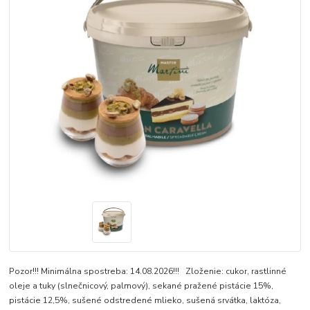
Pozor!!! Minimálna spostreba: 14.08.2026!!! Zloženie: cukor, rastlinné
oleje a tuky (slnečnicový, palmový), sekané pražené pistácie 15%,
pistácie 12,5%, sušené odstredené mlieko, sušená srvátka, laktóza,