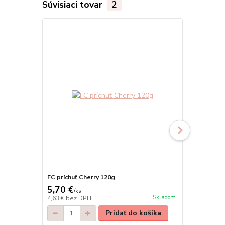
Súvisiaci tovar
2
FC príchuť Cherry 120g
FC príchuť j
5,70 €
5,70 €
/
ks
/
ks
Skladom
4,63 €
bez DPH
4,63 €
bez D
Pridať do košíka