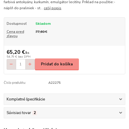
farbivá antokyány, kurkumín, emulgátor lecitíny. Príklad na použitie:-
náplň do praliniek - st...
celý popis
Dostupnosť
Skladom
Cena pred
77,60 €
zľavou
65,20 €
/
ks
54,79 €
bez DPH
Pridať do košíka
Číslo produktu:
A22275
Kompletné špecifikácie
Súvisiaci tovar
2