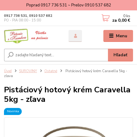
Poprad 0917 736 531 ~ Prešov 0910 537 682
0
ks
0917 736 531, 0910 537 682
za
0,00 €
PO - PIA 08:00 - 15:00
Menu
Hľadať
Úvod
SUROVINY
Ostatné
Pistáciový hotový krém Caravella 5kg -
zľava
Pistáciový hotový krém Caravella
5kg - zľava
Novinka