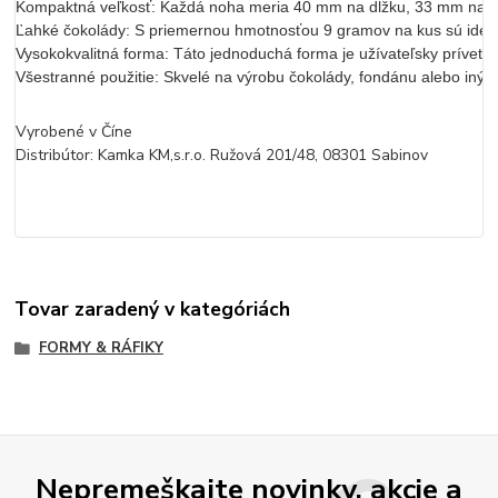
Kompaktná veľkosť: Každá noha meria 40 mm na dĺžku, 33 mm na šírk
Ľahké čokolády: S priemernou hmotnosťou 9 gramov na kus sú ideáln
Vysokokvalitná forma: Táto jednoduchá forma je užívateľsky prívetiv
Všestranné použitie: Skvelé na výrobu čokolády, fondánu alebo iných
Vyrobené v Číne
Distribútor: Kamka KM,s.r.o. Ružová 201/48, 08301 Sabinov
Tovar zaradený v kategóriách
FORMY & RÁFIKY
Nepremeškajte novinky, akcie a