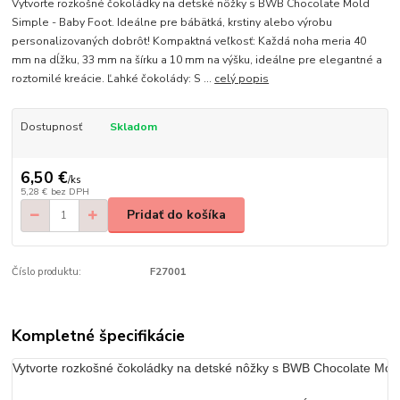
Vytvorte rozkošné čokoládky na detské nôžky s BWB Chocolate Mold
Simple - Baby Foot. Ideálne pre bábätká, krstiny alebo výrobu
personalizovaných dobrôt! Kompaktná veľkosť: Každá noha meria 40
mm na dĺžku, 33 mm na šírku a 10 mm na výšku, ideálne pre elegantné a
roztomilé kreácie. Ľahké čokolády: S ...
celý popis
Dostupnosť
Skladom
6,50 €
/
ks
5,28 €
bez DPH
Pridať do košíka
Číslo produktu:
F27001
Kompletné špecifikácie
Vytvorte rozkošné čokoládky na detské nôžky s BWB Chocolate Mold S