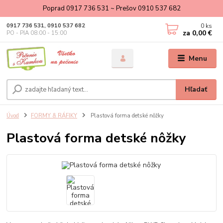
Poprad 0917 736 531 ~ Prešov 0910 537 682
0
ks
0917 736 531, 0910 537 682
za
0,00 €
PO - PIA 08:00 - 15:00
Menu
Hľadať
Úvod
FORMY & RÁFIKY
Plastová forma detské nôžky
Plastová forma detské nôžky