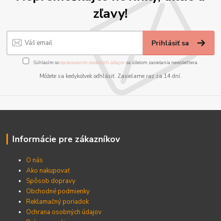
zľavy!
Prihlásiť sa
Súhlasím so
spracovaním osobných údajov
za účelom zasielania newslettera.
Môžete sa kedykoľvek odhlásiť. Zasielame raz za 14 dní.
Informácie pre zákazníkov
O nás
Ako nakupovať
Spôsob dopravy
Obchodné podmienky
Reklamačný poriadok
Ochrana osobných údajov