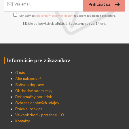
Prihlásiť sa
Súhlasím so
spracovaním osobných údajov
za účelom zasielania newslettera.
Môžete sa kedykoľvek odhlásiť. Zasielame raz za 14 dní.
Informácie pre zákazníkov
O nás
Ako nakupovať
Spôsob dopravy
Obchodné podmienky
Reklamačný poriadok
Ochrana osobných údajov
Práca s cookies
Veľkoobchod - potrebné IČO
Kontakty