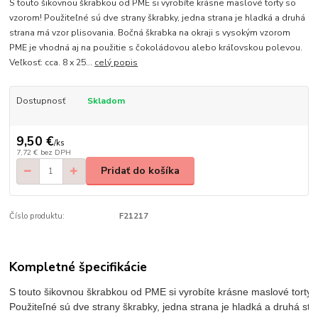
S touto šikovnou škrabkou od PME si vyrobíte krásne maslové torty so
vzorom! Použiteľné sú dve strany škrabky, jedna strana je hladká a druhá
strana má vzor plisovania. Bočná škrabka na okraji s vysokým vzorom
PME je vhodná aj na použitie s čokoládovou alebo kráľovskou polevou.
Veľkosť: cca. 8 x 25...
celý popis
Dostupnosť
Skladom
9,50 €
/
ks
7,72 €
bez DPH
Pridať do košíka
Číslo produktu:
F21217
Kompletné špecifikácie
S touto šikovnou škrabkou od PME si vyrobíte krásne maslové torty 
Použiteľné sú dve strany škrabky, jedna strana je hladká a druhá str