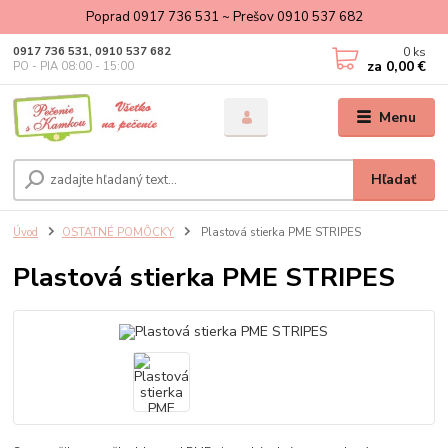
Poprad 0917 736 531 ~ Prešov 0910 537 682
0
ks
0917 736 531, 0910 537 682
za
0,00 €
PO - PIA 08:00 - 15:00
Menu
Hľadať
Úvod
OSTATNÉ POMÔCKY
Plastová stierka PME STRIPES
Plastová stierka PME STRIPES