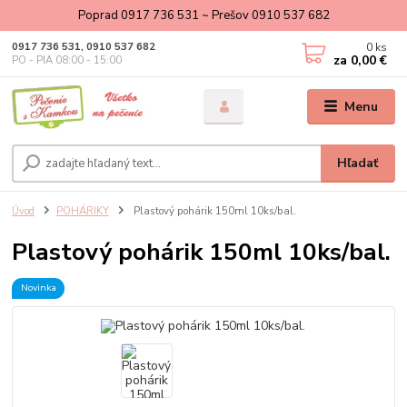
Poprad 0917 736 531 ~ Prešov 0910 537 682
0
ks
0917 736 531, 0910 537 682
za
0,00 €
PO - PIA 08:00 - 15:00
Menu
Hľadať
Úvod
POHÁRIKY
Plastový pohárik 150ml 10ks/bal.
Plastový pohárik 150ml 10ks/bal.
Novinka