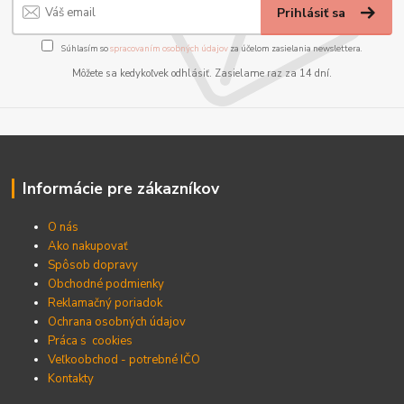
Prihlásiť sa
Súhlasím so
spracovaním osobných údajov
za účelom zasielania newslettera.
Môžete sa kedykoľvek odhlásiť. Zasielame raz za 14 dní.
Informácie pre zákazníkov
O nás
Ako nakupovať
Spôsob dopravy
Obchodné podmienky
Reklamačný poriadok
Ochrana osobných údajov
Práca s cookies
Veľkoobchod - potrebné IČO
Kontakty