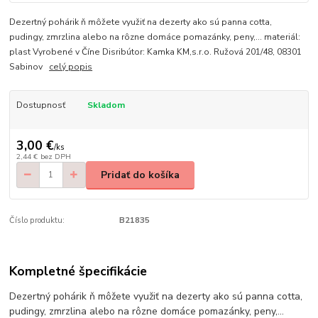
Dezertný pohárik ň môžete využiť na dezerty ako sú panna cotta,
pudingy, zmrzlina alebo na rôzne domáce pomazánky, peny,... materiál:
plast Vyrobené v Číne Disribútor: Kamka KM,s.r.o. Ružová 201/48, 08301
Sabinov
celý popis
Dostupnosť
Skladom
3,00 €
/
ks
2,44 €
bez DPH
Pridať do košíka
Číslo produktu:
B21835
Kompletné špecifikácie
Dezertný pohárik ň môžete využiť na dezerty ako sú panna cotta,
pudingy, zmrzlina alebo na rôzne domáce pomazánky, peny,...