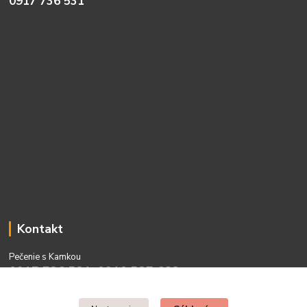
0917 736 531
Kontakt
Pečenie s Kamkou
0917 736 531, 0910 537 682
PO - PIA 08:00 - 15:00