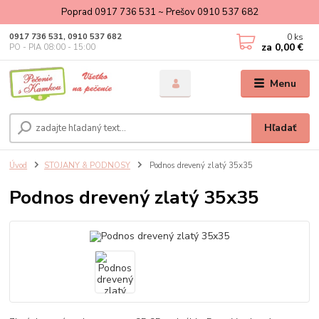
Poprad 0917 736 531 ~ Prešov 0910 537 682
0
ks
0917 736 531, 0910 537 682
za
0,00 €
PO - PIA 08:00 - 15:00
Menu
Hľadať
Úvod
STOJANY & PODNOSY
Podnos drevený zlatý 35x35
Podnos drevený zlatý 35x35