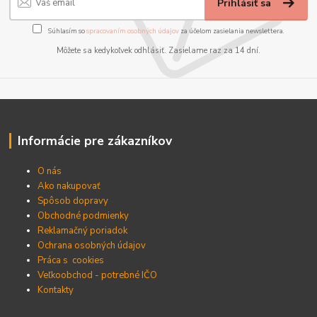
Prihlásiť sa
Súhlasím so
spracovaním osobných údajov
za účelom zasielania newslettera.
Môžete sa kedykoľvek odhlásiť. Zasielame raz za 14 dní.
Informácie pre zákazníkov
O nás
Ako nakupovať
Spôsob dopravy
Obchodné podmienky
Reklamačný poriadok
Ochrana osobných údajov
Práca s cookies
Veľkoobchod - potrebné IČO
Kontakty