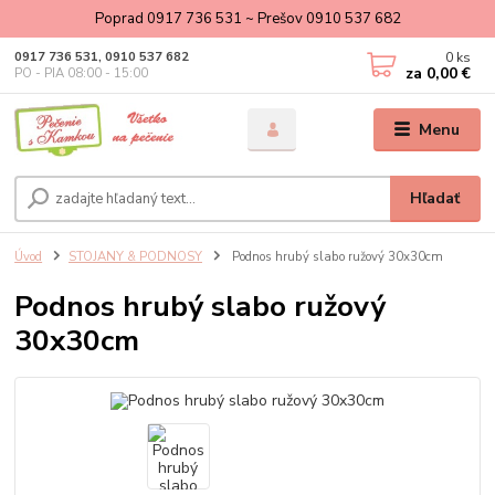
Poprad 0917 736 531 ~ Prešov 0910 537 682
0
ks
0917 736 531, 0910 537 682
za
0,00 €
PO - PIA 08:00 - 15:00
Menu
Hľadať
Úvod
STOJANY & PODNOSY
Podnos hrubý slabo ružový 30x30cm
Podnos hrubý slabo ružový
30x30cm