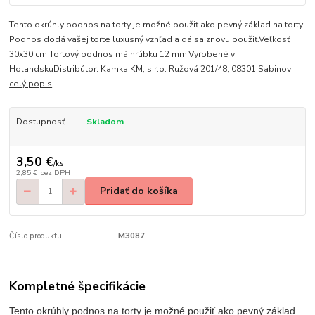
Tento okrúhly podnos na torty je možné použiť ako pevný základ na torty.
Podnos dodá vašej torte luxusný vzhľad a dá sa znovu použiť.Veľkosť
30x30 cm Tortový podnos má hrúbku 12 mm.Vyrobené v
HolandskuDistribútor: Kamka KM, s.r.o. Ružová 201/48, 08301 Sabinov
celý popis
Dostupnosť
Skladom
3,50 €
/
ks
2,85 €
bez DPH
Pridať do košíka
Číslo produktu:
M3087
Kompletné špecifikácie
Tento okrúhly podnos na torty je možné použiť ako pevný základ