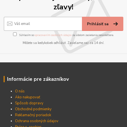
zľavy!
Prihlásiť sa
Súhlasím so
spracovaním osobných údajov
za účelom zasielania newslettera.
Môžete sa kedykoľvek odhlásiť. Zasielame raz za 14 dní.
Informácie pre zákazníkov
O nás
Ako nakupovať
Spôsob dopravy
Obchodné podmienky
Reklamačný poriadok
Ochrana osobných údajov