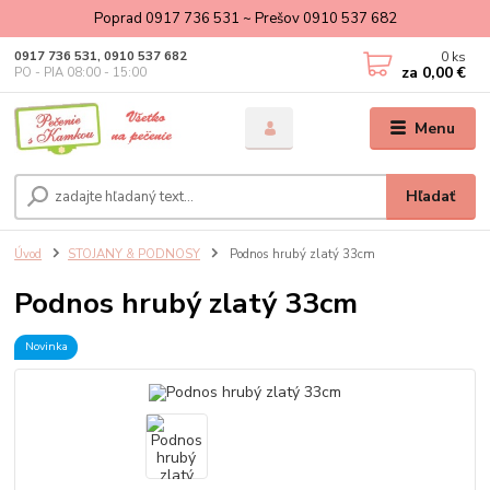
Poprad 0917 736 531 ~ Prešov 0910 537 682
0
ks
0917 736 531, 0910 537 682
za
0,00 €
PO - PIA 08:00 - 15:00
Menu
Hľadať
Úvod
STOJANY & PODNOSY
Podnos hrubý zlatý 33cm
Podnos hrubý zlatý 33cm
Novinka