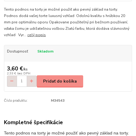
Tento podnos na torty je možné použiť ako pevný základ na torty.
Podnos dodá vašej torte luxusný vzhľad Odolnú kvalitu s hrúbkou 20
mm pre optimálnu oporu Opakovane použiteľný pri bežnom používaní,
vďaka čomu je udržateľnou voľbou Zlatú farbu, ktorá dodáva slávnostný
vzhľad Vyr...
celý popis
Dostupnosť
Skladom
3,60 €
/
ks
2,93 €
bez DPH
Pridať do košíka
Číslo produktu:
M34543
Kompletné špecifikácie
Tento podnos na torty je možné použiť ako pevný základ na torty.