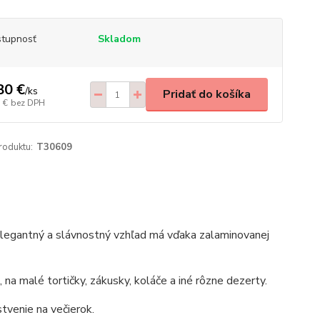
tupnosť
Skladom
80 €
/
ks
Pridať do košíka
 €
bez DPH
roduktu:
T30609
 elegantný a slávnostný vzhľad má vďaka zalaminovanej
na malé tortičky, zákusky, koláče a iné rôzne dezerty.
tvenie na večierok.