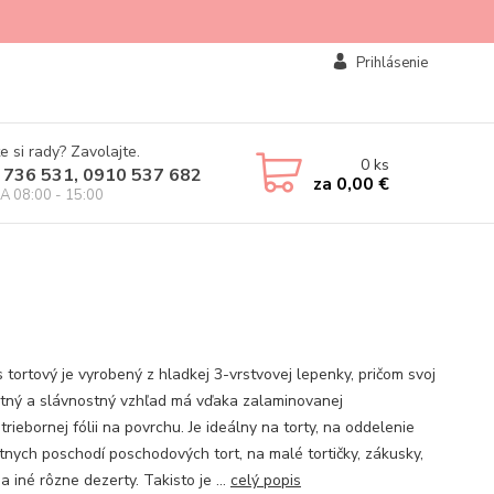
Prihlásenie
e si rady? Zavolajte.
0
ks
 736 531, 0910 537 682
za
0,00 €
IA 08:00 - 15:00
 tortový je vyrobený z hladkej 3-vrstvovej lepenky, pričom svoj
tný a slávnostný vzhľad má vďaka zalaminovanej
striebornej fólii na povrchu. Je ideálny na torty, na oddelenie
tnych poschodí poschodových tort, na malé tortičky, zákusky,
a iné rôzne dezerty. Takisto je ...
celý popis