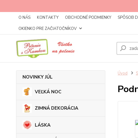
O NÁS
KONTAKTY
OBCHODNÉ PODMIENKY
SPÔSOB 
OKIENKO PRE ZAČIATOČNÍKOV
Úvod
NOVINKY JÚL
Podn
VEĽKÁ NOC
ZIMNÁ DEKORÁCIA
LÁSKA