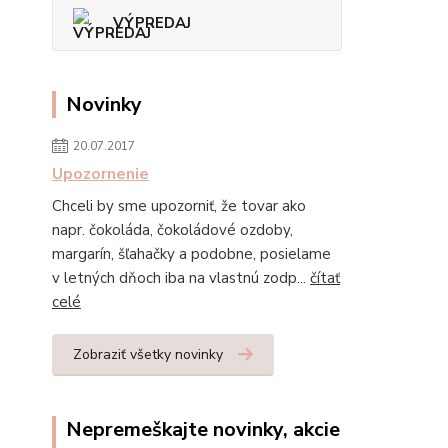
VÝPREDAJ
Novinky
20.07.2017
Upozornenie
Chceli by sme upozorniť, že tovar ako
napr. čokoláda, čokoládové ozdoby,
margarín, šľahačky a podobne, posielame
v letných dňoch iba na vlastnú zodp...
čítať
celé
Zobraziť všetky novinky
Nepremeškajte novinky, akcie