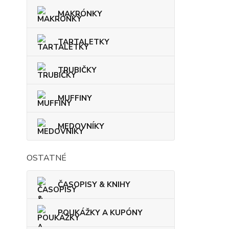
MAKRÓNKY
TARTALETKY
TRUBIČKY
MUFFINY
MEDOVNÍKY
OSTATNÉ
ČASOPISY & KNIHY
POUKÁŽKY A KUPÓNY