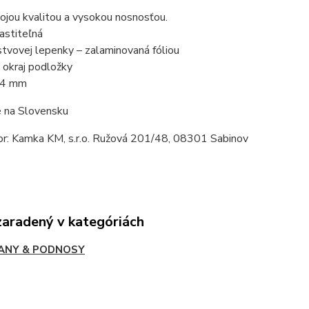
ojou kvalitou a vysokou nosnosťou.
astiteľná
rstvovej lepenky – zalaminovaná fóliou
 okraj podložky
: 4 mm
 na Slovensku
tor: Kamka KM, s.r.o. Ružová 201/48, 08301 Sabinov
zaradený v kategóriách
ANY & PODNOSY