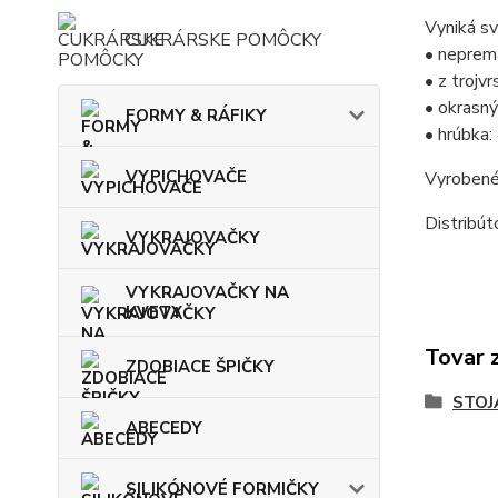
Vyniká sv
CUKRÁRSKE POMÔCKY
• neprem
• z trojv
• okrasný
FORMY & RÁFIKY
• hrúbka
VYPICHOVAČE
Vyrobené
Distribú
VYKRAJOVAČKY
VYKRAJOVAČKY NA
KVETY
Tovar 
ZDOBIACE ŠPIČKY
STOJ
ABECEDY
SILIKÓNOVÉ FORMIČKY