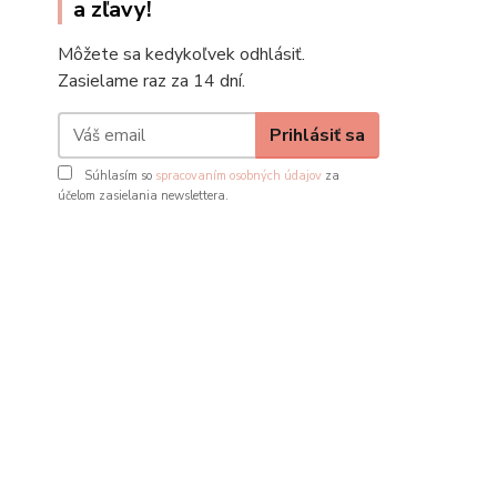
a zľavy!
Môžete sa kedykoľvek odhlásiť.
Zasielame raz za 14 dní.
Prihlásiť sa
Súhlasím so
spracovaním osobných údajov
za
účelom zasielania newslettera.