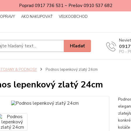
Poprad 0917 736 531 ~ Prešov 0910 537 682
DOPRAVY
AKO NAKUPOVAŤ
VEĽKOOBCHOD
Neviet
Hľadať
0917
PO - P
STOJANY & PODNOSY
Podnos lepenkový zlatý 24cm
os lepenkový zlatý 24cm
Podnos
elegan
zlatej/
konkré
koláče 