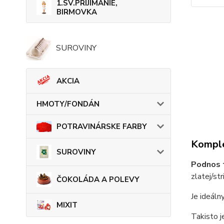
1.SV.PRIJÍMANIE,
BIRMOVKA
SUROVINY
AKCIA
HMOTY/FONDÁN
POTRAVINÁRSKE FARBY
Komple
SUROVINY
Podnos 
zlatej/str
ČOKOLÁDA A POLEVY
Je ideáln
MIXIT
Takisto j