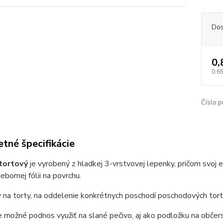
Dos
0,
0,65
Číslo p
tné špecifikácie
tortový
je vyrobený z hladkej 3-vrstvovej lepenky, pričom svoj
iebornej fólii na povrchu.
y na torty, na oddelenie konkrétnych poschodí poschodových tort, 
e možné podnos využiť na slané pečivo, aj ako podložku na občers