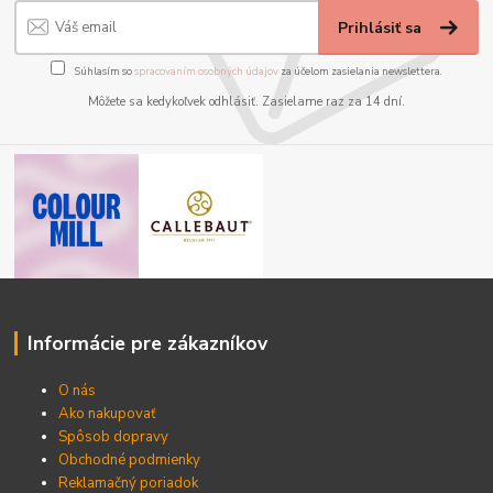
Prihlásiť sa
Súhlasím so
spracovaním osobných údajov
za účelom zasielania newslettera.
Môžete sa kedykoľvek odhlásiť. Zasielame raz za 14 dní.
Informácie pre zákazníkov
O nás
Ako nakupovať
Spôsob dopravy
Obchodné podmienky
Reklamačný poriadok