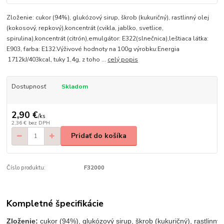
Zloženie: cukor (94%), glukózový sirup, škrob (kukuričný), rastlinný olej
(kokosový, repkový),koncentrát (cvikla, jablko, svetlice,
spirulina),koncentrát (citrón),emulgátor: E322(slnečnica),leštiaca látka:
E903, farba: E132.Výživové hodnoty na 100g výrobku:Energia
1712kJ/403kcal, tuky 1,4g, z toho ...
celý popis
Dostupnosť
Skladom
2,90 €
/
ks
2,36 €
bez DPH
Pridať do košíka
Číslo produktu:
F32000
Kompletné špecifikácie
Zloženie: 
cukor (94%), glukózový sirup, škrob (kukuričný), rastlinný 