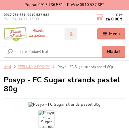
Poprad 0917 736 531 ~ Prešov 0910 537 682
0
ks
0917 736 531, 0910 537 682
za
0,00 €
PO - PIA 08:00 - 15:00
Menu
Hľadať
Úvod
PERLIČKY A POSYPY
Posyp - FC Sugar strands pastel 80g
Posyp - FC Sugar strands pastel
80g