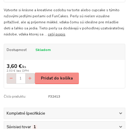
Vytvorte si krásne a kreatívne ozdoby na torte alebo cupcake s týmito
ružovými jedlými perlami od FunCakes. Perly sú nielen vizuálne
príťažlivé, ale aj príjemne mäkké, vďaka čomu sú ideálne pre mladšie
deti a ľahko sa jedia. Tieto perly sa dodávajú v pohodlnej uzatvárateľnej
nádobe, vďaka ktorej sa ...
celý popis
Dostupnosť
Skladom
3,60 €
/
ks
2,93 €
bez DPH
Pridať do košíka
Číslo produktu:
F32413
Kompletné špecifikácie
Súvisiaci tovar
1