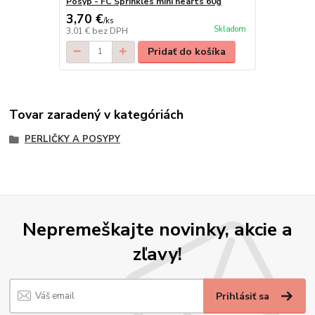
Posyp - FC Sprinkles mini hearts 60g
3,70 €
/
ks
Skladom
3,01 €
bez DPH
Pridať do košíka
Tovar zaradený v kategóriách
PERLIČKY A POSYPY
Nepremeškajte novinky, akcie a
zľavy!
Prihlásiť sa