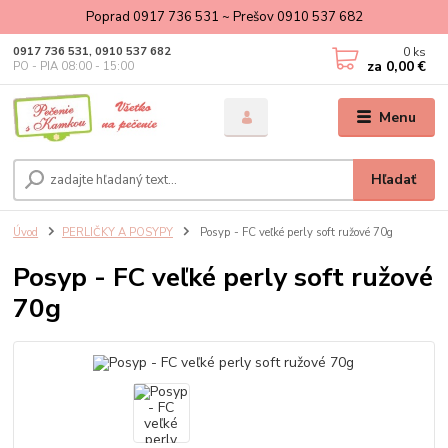
Poprad 0917 736 531 ~ Prešov 0910 537 682
0
ks
0917 736 531, 0910 537 682
za
0,00 €
PO - PIA 08:00 - 15:00
Menu
Hľadať
Úvod
PERLIČKY A POSYPY
Posyp - FC veľké perly soft ružové 70g
Posyp - FC veľké perly soft ružové
70g