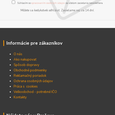
Súhlasím so
spracovaním osobných údajov
za účelom zasielania newslettera.
Môžete sa kedykoľvek odhlásiť. Zasielame raz za 14 dní.
Informácie pre zákazníkov
O nás
Ako nakupovať
Spôsob dopravy
Obchodné podmienky
Reklamačný poriadok
Ochrana osobných údajov
Práca s cookies
Veľkoobchod - potrebné IČO
Kontakty