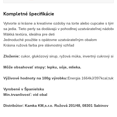
Kompletné špecifikácie
Vytvorte si krásne a kreatívne ozdoby na torte alebo cupcake s týmit
sa jedia. Tieto perly sa dodávajú v pohodlnej uzatvárateľnej nádobe,
Mäkká textúra, ideálna pre deti

Jednoduché použitie s opätovne uzatvárateľným obalom

Zloženie:
Môže obsahovať stopy: lepku, sóje, mlieka.
Výživové hodnoty na 100g výrobku:
Energia 1664kJ/397kcal,tuky 2,
Vyrobené v Španielsku
Min.trvanlivosť: vid obal
Distribútor: Kamka KM,s.r.o. Ružová 201/48, 08301 Sabinov