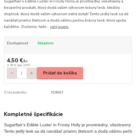
Sugarflair's Edible Luster in Frosty Holly je prvotriedny, všestranný a
bezpečný produkt, ktorý dodá vašim výtvorom krásny lesk. Ideálny
doplnok, ktorý dodá vašim výtvorom extra dotyk! Tento jedlý lesk sa dá
nanášať priamo štetcom a dodá vášmu pečivu krásny lesk, ktorý upúta
každého. Zloženie: farbi...
celý popis
Dostupnosť
Skladom
4,50 €
/
ks
3,78 €
bez DPH
Pridať do košíka
Číslo produktu:
F19557
Kompletné špecifikácie
Sugarflair's Edible Luster in Frosty Holly je prvotriedny, všestrann
Tento jedlý lesk sa dá nanášať priamo štetcom a dodá vášmu pečivu 