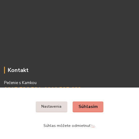
Kontakt
Pečenie s Kamkou
0917 736 531, 0910 537 682
PO - PIA 08:00 - 15:00
Súhlasím
Nastavenia
Súhlas môžete odmietnuť
tu
.
Vytvorené na
Eshop-rychlo.sk