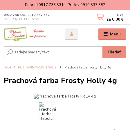
Poprad 0917 736 531 ~ Prešov 0910 537 682
0
ks
0917 736 531, 0910 537 682
za
0,00 €
PO - PIA 08:00 - 15:00
Menu
Hľadať
Úvod
POTRAVINÁRSKE FARBY
Prachová farba Frosty Holly 4g
Prachová farba Frosty Holly 4g