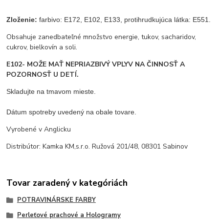
Zloženie:
 farbivo: E172, E102, E133, protihrudkujúca látka: E551. 
Obsahuje zanedbateľné množstvo energie, tukov, sacharidov,
cukrov, bielkovín a soli.
E102- MOŽE MAŤ NEPRIAZBIVÝ VPLYV NA ČINNOSŤ A
POZORNOSŤ U DETÍ.
Skladujte na tmavom mieste.
Dátum spotreby uvedený na obale tovare.
Vyrobené v Anglicku
Distribútor: Kamka KM,s.r.o. Ružová 201/48, 08301 Sabinov
Tovar zaradený v kategóriách
POTRAVINÁRSKE FARBY
Perleťové prachové a Hologramy