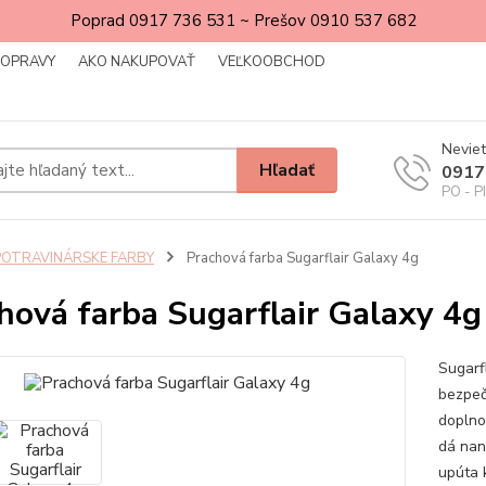
Poprad 0917 736 531 ~ Prešov 0910 537 682
DOPRAVY
AKO NAKUPOVAŤ
VEĽKOOBCHOD
Neviet
Hľadať
0917
PO - P
POTRAVINÁRSKE FARBY
Prachová farba Sugarflair Galaxy 4g
hová farba Sugarflair Galaxy 4g
Sugarfl
bezpeč
doplno
dá nan
upúta k