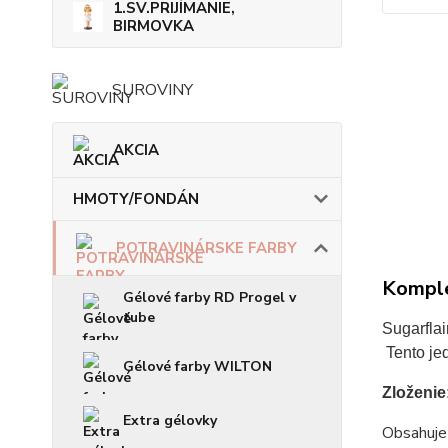
1.SV.PRIJÍMANIE,
BIRMOVKA
SUROVINY
AKCIA
HMOTY/FONDÁN
POTRAVINÁRSKE FARBY
Komple
Gélové farby RD Progel v
tube
Sugarflai
 Tento je
Gélové farby WILTON
Zloženie:
Extra gélovky
Obsahuje 