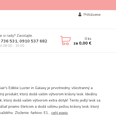
Prihlásenie
e si rady? Zavolajte.
0
ks
 736 531, 0910 537 682
za
0,00 €
IA 08:00 - 15:00
air's Edible Luster in Galaxy je prvotriedny, všestranný a
ný produkt, ktorý dodá vašim výtvorom krásny lesk. Ideálny
k, ktorý dodá vašim výtvorom extra dotyk! Tento jedlý lesk sa
ášať priamo štetcom a dodá vášmu pečivu krásny lesk, ktorý
aždého. Zloženie: farbivo: E1...
celý popis