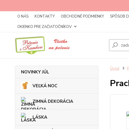
O NÁS
KONTAKTY
OBCHODNÉ PODMIENKY
SPÔSOB 
OKIENKO PRE ZAČIATOČNÍKOV
Úvod
NOVINKY JÚL
Prac
VEĽKÁ NOC
ZIMNÁ DEKORÁCIA
LÁSKA