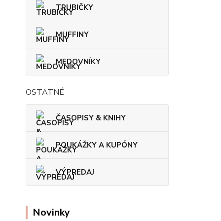
TRUBIČKY
MUFFINY
MEDOVNÍKY
OSTATNÉ
ČASOPISY & KNIHY
POUKÁŽKY A KUPÓNY
VÝPREDAJ
Novinky