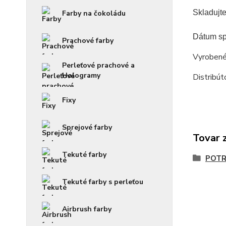
Skladujt
Farby na čokoládu
Dátum sp
Prachové farby
Vyrobené
Perleťové prachové a
Hologramy
Distribú
Fixy
Sprejové farby
Tovar 
Tekuté farby
POTR
Tekuté farby s perleťou
Airbrush farby