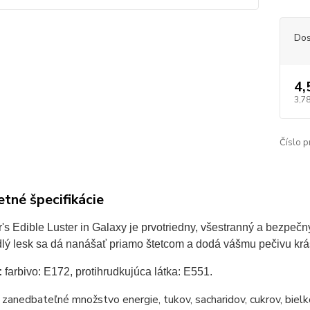
Dos
4,
3,78
Číslo p
tné špecifikácie
r's Edible Luster in Galaxy je prvotriedny, všestranný a bezpeč
dlý lesk sa dá nanášať priamo štetcom a dodá vášmu pečivu krá
 
farbivo: E172, protihrudkujúca látka: E551.
zanedbateľné množstvo energie, tukov, sacharidov, cukrov, bielko