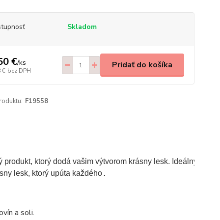
tupnosť
Skladom
50 €
/
ks
Pridať do košíka
 €
bez DPH
roduktu:
F19558
ný produkt, ktorý dodá vašim výtvorom krásny lesk. Ideálny dopln
.
sny lesk, ktorý upúta každého
vín a soli.