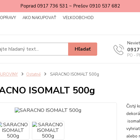
Poprad 0917 736 531 ~ Prešov 0910 537 682
DOPRAVY
AKO NAKUPOVAŤ
VEĽKOOBCHOD
Neviet
Hľadať
0917
PO - P
SUROVINY
Ostatné
SARACNO ISOMALT 500g
ACNO ISOMALT 500g
Čistý 
dekorá
isomal
vyhria
alebo n