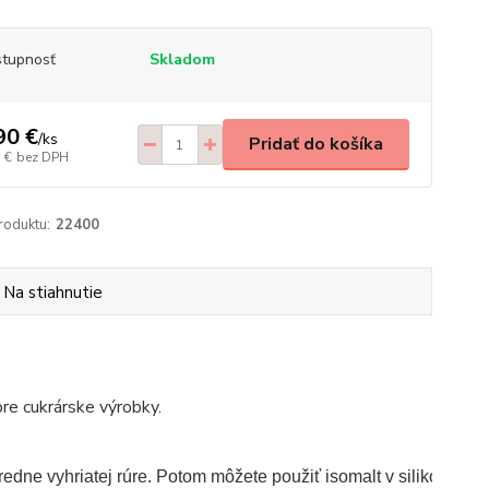
tupnosť
Skladom
90 €
/
ks
Pridať do košíka
 €
bez DPH
roduktu:
22400
Na stiahnutie
pre cukrárske výrobky.
stredne vyhriatej rúre. Potom môžete použiť isomalt v silikónov