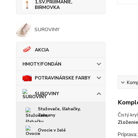
1.SV.PRIJÍMANIE,
BIRMOVKA
SUROVINY
AKCIA
HMOTY/FONDÁN
POTRAVINÁRSKE FARBY
Kompl
SUROVINY
Komple
Stužovače, šľahačky,
Čistý kry
Zeesany
Zloženi
Ovocie v želé
Príprava: