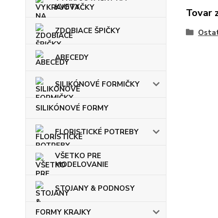
KVETY
Tovar 
ZDOBIACE ŠPIČKY
Osta
ABECEDY
SILIKÓNOVÉ FORMIČKY
SILIKÓNOVÉ FORMY
FLORISTICKÉ POTREBY
VŠETKO PRE
MODELOVANIE
STOJANY & PODNOSY
FORMY KRAJKY