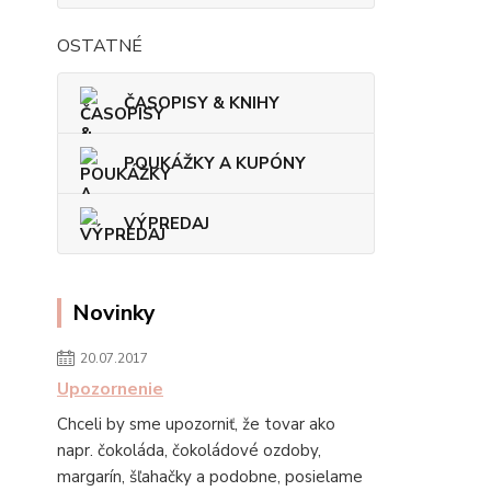
OSTATNÉ
ČASOPISY & KNIHY
POUKÁŽKY A KUPÓNY
VÝPREDAJ
Novinky
20.07.2017
Upozornenie
Chceli by sme upozorniť, že tovar ako
napr. čokoláda, čokoládové ozdoby,
margarín, šľahačky a podobne, posielame