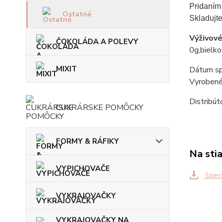
Pridaním 
Ostatné
Skladujt
Výživové
ČOKOLÁDA A POLEVY
0g,bielko
MIXIT
Dátum sp
Vyrobené
Distribú
CUKRÁRSKE POMÔCKY
FORMY & RÁFIKY
Na sti
VYPICHOVAČE
špeci
VYKRAJOVAČKY
VYKRAJOVAČKY NA