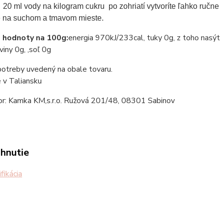
 20 ml vody na kilogram cukru  po zohriatí vytvoríte ľahko ru
e na suchom a tmavom mieste.
 hodnoty na 100g:
energia 970kJ/233cal, tuky 0g, z toho nasýt
viny 0g, ,soľ 0g
otreby uvedený na obale tovaru.
 v Taliansku
tor: Kamka KM,s.r.o. Ružová 201/48, 08301 Sabinov
ahnutie
fikácia