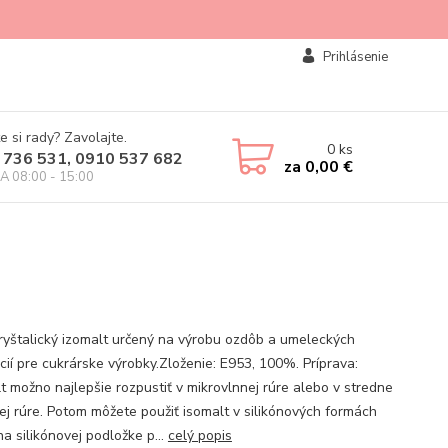
Prihlásenie
e si rady? Zavolajte.
0
ks
 736 531, 0910 537 682
za
0,00 €
IA 08:00 - 15:00
kryštalický izomalt určený na výrobu ozdôb a umeleckých
cií pre cukrárske výrobky.Zloženie: E953, 100%. Príprava:
t možno najlepšie rozpustiť v mikrovlnnej rúre alebo v stredne
tej rúre. Potom môžete použiť isomalt v silikónových formách
a silikónovej podložke p...
celý popis