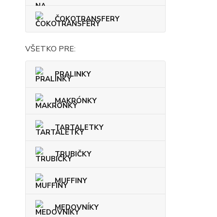
ČOKOTRANSFERY
VŠETKO PRE:
PRALINKY
MAKRÓNKY
TARTALETKY
TRUBIČKY
MUFFINY
MEDOVNÍKY