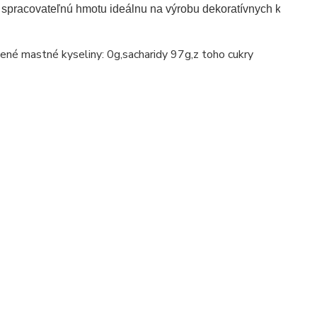
čne spracovateľnú hmotu ideálnu na výrobu dekoratívnych kvetov
ené mastné kyseliny: 0g,sacharidy 97g,z toho cukry