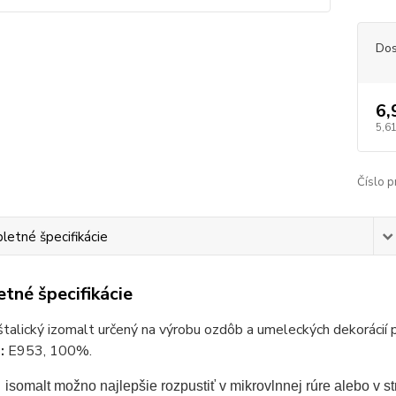
Dos
6,
5,61
Číslo p
etné špecifikácie
tné špecifikácie
štalický izomalt určený na výrobu ozdôb a umeleckých dekorácií 
e:
E953, 100%.
  isomalt možno najlepšie rozpustiť v mikrovlnnej rúre alebo v 