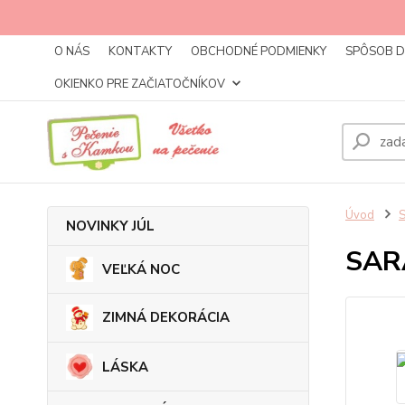
O NÁS
KONTAKTY
OBCHODNÉ PODMIENKY
SPÔSOB 
OKIENKO PRE ZAČIATOČNÍKOV
Úvod
NOVINKY JÚL
SAR
VEĽKÁ NOC
ZIMNÁ DEKORÁCIA
LÁSKA