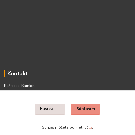
Kontakt
Pečenie s Kamkou
0917 736 531, 0910 537 682
PO - PIA 08:00 - 15:00
Súhlasím
Nastavenia
Súhlas môžete odmietnuť
tu
.
Vytvorené na
Eshop-rychlo.sk