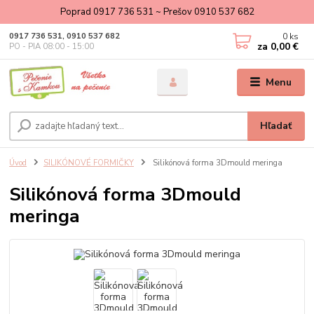
Poprad 0917 736 531 ~ Prešov 0910 537 682
0
ks
0917 736 531, 0910 537 682
za
0,00 €
PO - PIA 08:00 - 15:00
Menu
Hľadať
Úvod
SILIKÓNOVÉ FORMIČKY
Silikónová forma 3Dmould meringa
Silikónová forma 3Dmould
meringa