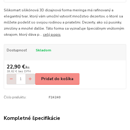
Silikomart silikónová 3D dizajnová forma meringa má rafinovaný a
elegantný tvar, ktorý vám umožní vytvoriť množstvo dezertov, o ktoré sa
môžete podeliť so svojou rodinou a priateľmi. Dezerty, ako sú pusinky,
zmrzliny a mnohé ďalšie. Táto forma sa vyznačuje špeciálnym vnútorným
okrajom, ktorý dáva p...
celý popis
Dostupnosť
Skladom
22,90 €
/
ks
18,62 €
bez DPH
Pridať do košíka
Číslo produktu:
F24240
Kompletné špecifikácie