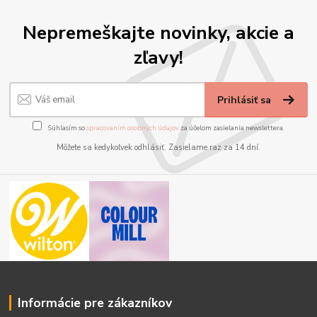
Nepremeškajte novinky, akcie a
zľavy!
Prihlásiť sa
Súhlasím so
spracovaním osobných údajov
za účelom zasielania newslettera.
Môžete sa kedykoľvek odhlásiť. Zasielame raz za 14 dní.
Informácie pre zákazníkov