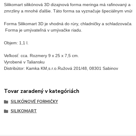
Silikomart silikónová 3D dizajnová forma meringa má rafinovaný a ele
zmrzliny a mnohé ďalšie. Táto forma sa vyznačuje špeciálnym vnútor
Forma Silikomart 3D je vhodná do rúry, chladničky a schladzovača.
 Forma je umývateľná v umývačke riadu.

Objem: 1,1 l.

Veľkosť: cca. Rozmery 9 x 25 x 7,5 cm.
Vyrobené v Taliansku
Distribútor: Kamka KM,s.r.o.Ružová 201/48, 08301 Sabinov
Tovar zaradený v kategóriách
SILIKÓNOVÉ FORMIČKY
SILIKOMART