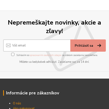
Nepremeškajte novinky, akcie a
zľavy!
Prihlásiť sa
Súhlasím so
spracovaním osobných údajov
za účelom zasielania newslettera.
Môžete sa kedykoľvek odhlásiť. Zasielame raz za 14 dní.
Informácie pre zákazníkov
O nás
Ako nakupovať