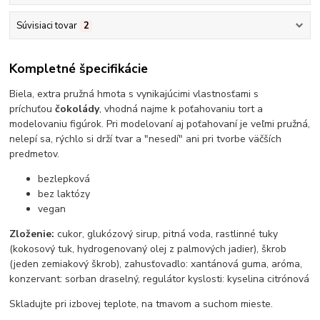
Súvisiaci tovar
2
Kompletné špecifikácie
Biela, extra pružná hmota s vynikajúcimi vlastnosťami s
príchuťou
čokolády
, vhodná najme k poťahovaniu tort a
modelovaniu figúrok. Pri modelovaní aj poťahovaní je veľmi pružná,
nelepí sa, rýchlo si drží tvar a "nesedí" ani pri tvorbe väčších
predmetov.
bezlepková
bez laktózy
vegan
Zloženie:
cukor, glukózový sirup, pitná voda, rastlinné tuky
(kokosový tuk, hydrogenovaný olej z palmových jadier), škrob
(jeden zemiakový škrob), zahusťovadlo: xantánová guma, aróma,
konzervant: sorban draselný, regulátor kyslosti: kyselina citrónová
Skladujte pri izbovej teplote, na tmavom a suchom mieste.