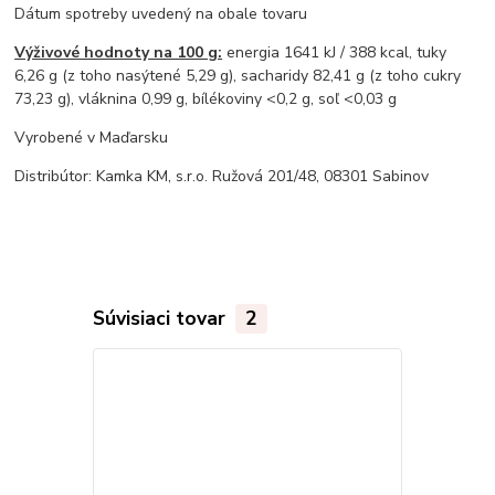
Dátum spotreby uvedený na obale tovaru
Výživové hodnoty na 100 g:
energia 1641 kJ / 388 kcal, tuky
6,26 g (z toho nasýtené 5,29 g), sacharidy 82,41 g (z toho cukry
73,23 g), vláknina 0,99 g, bílékoviny <0,2 g, soľ <0,03 g
Vyrobené v Maďarsku
Distribútor: Kamka KM, s.r.o. Ružová 201/48, 08301 Sabinov
Súvisiaci tovar
2
TOP produkt