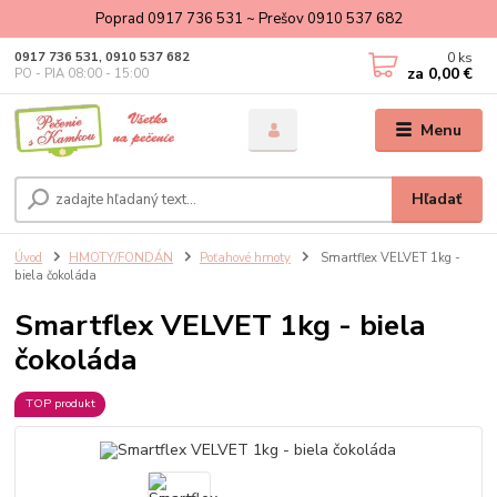
Poprad 0917 736 531 ~ Prešov 0910 537 682
0
ks
0917 736 531, 0910 537 682
za
0,00 €
PO - PIA 08:00 - 15:00
Menu
Hľadať
Úvod
HMOTY/FONDÁN
Poťahové hmoty
Smartflex VELVET 1kg -
biela čokoláda
Smartflex VELVET 1kg - biela
čokoláda
TOP produkt