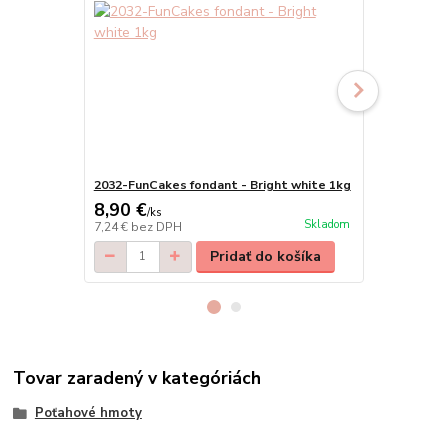
2032-FunCakes fondant - Bright white 1kg
Smartflex V
8,90 €
3,00 €
/
ks
/
ks
Skladom
7,24 €
bez DPH
2,52 €
bez D
Pridať do košíka
Tovar zaradený v kategóriách
Poťahové hmoty