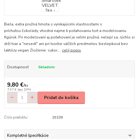
Biela, extra pružná hmota s vynikajúcimi vlastnosťami s
príchuťou čokolády, vhodná najme k poťahovaniu tort a modelovaniu
figúrok. Pri modelovaní aj poťahovaní je veľmi pružná, nelepí sa, rýchlo si
drží tvar a "nesedí" ani pri tvorbe väčších predmetov. bezlepková bez
laktózy vegan Zloženie: cukor,...
celý popis
Dostupnosť
Skladom
9,80 €
/
ks
7,97 €
bez DPH
Pridať do košíka
Číslo produktu:
20239
Kompletné špecifikácie