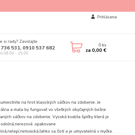
Prihlásenie
e si rady? Zavolajte.
0
ks
 736 531, 0910 537 682
za
0,00 €
IA 08:00 - 15:00
 umiestnite na hrot klasických sáčkov na zdobenie. Je
zálna a mala by fungovať vo všetkých obyčajných bežne
aných sáčkov na zdobenie. Vysoká kvalita špičky která je
 odolná,nerezová ,opakovane
lná,nelepí,netoxická,ľahko sa čistí a je umyvatelná v myčke.