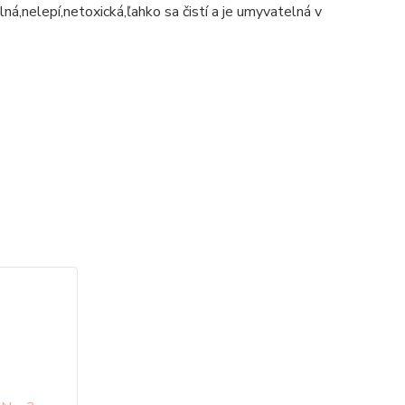
ná,nelepí,netoxická,ľahko sa čistí a je umyvatelná v