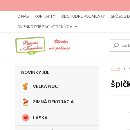
O NÁS
KONTAKTY
OBCHODNÉ PODMIENKY
SPÔSOB 
OKIENKO PRE ZAČIATOČNÍKOV
Úvod
š
NOVINKY JÚL
špič
VEĽKÁ NOC
ZIMNÁ DEKORÁCIA
LÁSKA