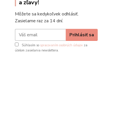
a zľavy!
Môžete sa kedykoľvek odhlásiť.
Zasielame raz za 14 dní.
Prihlásiť sa
Súhlasím so
spracovaním osobných údajov
za
účelom zasielania newslettera.