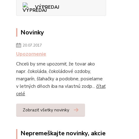
VÝPREDAJ
Novinky
20.07.2017
Upozornenie
Chceli by sme upozorniť, že tovar ako
napr. čokoláda, čokoládové ozdoby,
margarín, šľahačky a podobne, posielame
v letných dňoch iba na vlastnú zodp...
čítať
celé
Zobraziť všetky novinky
Nepremeškajte novinky, akcie