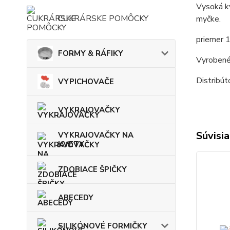
Vysoká kv
CUKRÁRSKE POMÔCKY
myčke.
priemer 
FORMY & RÁFIKY
Vyrobené
Distribú
VYPICHOVAČE
VYKRAJOVAČKY
Súvisia
VYKRAJOVAČKY NA
KVETY
ZDOBIACE ŠPIČKY
ABECEDY
SILIKÓNOVÉ FORMIČKY