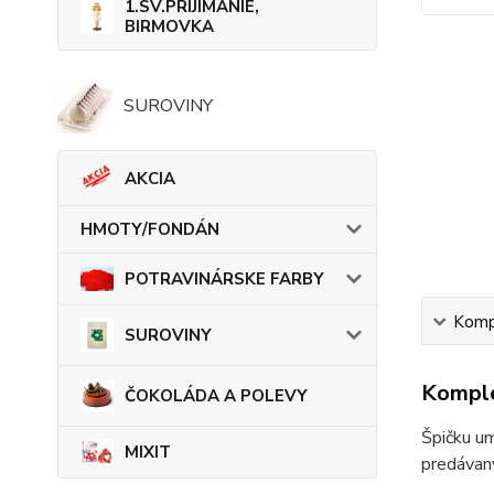
1.SV.PRIJÍMANIE,
BIRMOVKA
SUROVINY
AKCIA
HMOTY/FONDÁN
POTRAVINÁRSKE FARBY
Kompl
SUROVINY
Komple
ČOKOLÁDA A POLEVY
Špičku um
MIXIT
predávan