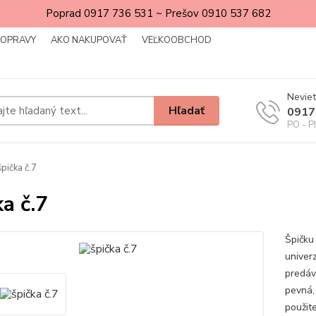
Poprad 0917 736 531 ~ Prešov 0910 537 682
DOPRAVY
AKO NAKUPOVAŤ
VEĽKOOBCHOD
Neviet
Hľadať
0917
PO - P
pička č.7
ka č.7
Špičku
univer
predáv
pevná,
použite