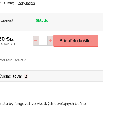
r 10 mm; ...
celý popis
tupnosť
Skladom
60 €
/
ks
Pridať do košíka
 €
bez DPH
roduktu:
D26203
úvisiaci tovar
2
a mala by fungovať vo všetkých obyčajných bežne