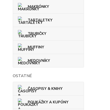
MAKRÓNKY
TARTALETKY
TRUBIČKY
MUFFINY
MEDOVNÍKY
OSTATNÉ
ČASOPISY & KNIHY
POUKÁŽKY A KUPÓNY