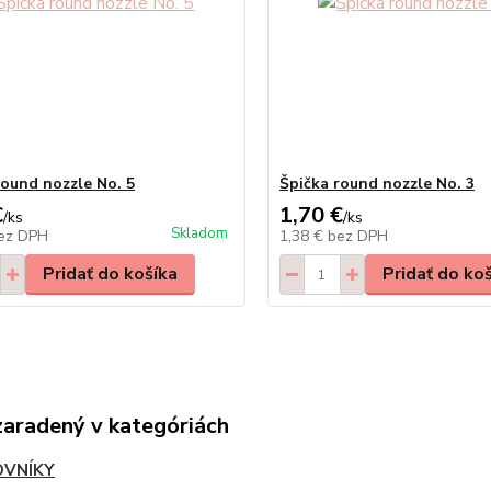
round nozzle No. 5
Špička round nozzle No. 3
€
1,70 €
/
ks
/
ks
Skladom
ez DPH
1,38 €
bez DPH
Pridať do košíka
Pridať do ko
zaradený v kategóriách
VNÍKY