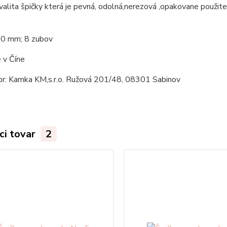
alita špičky která je pevná, odolná,nerezová ,opakovane použitel
10 mm; 8 zubov
 v Číne
tor: Kamka KM,s.r.o. Ružová 201/48, 08301 Sabinov
ci tovar
2