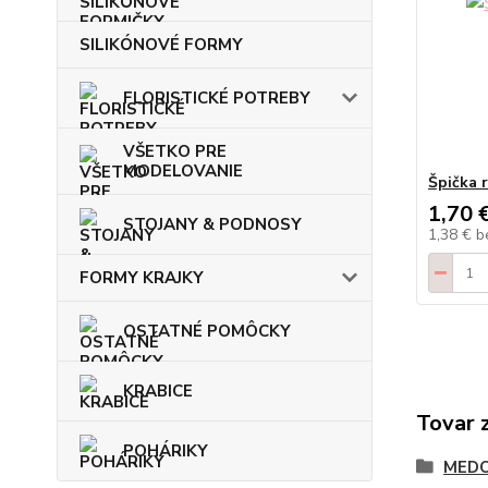
SILIKÓNOVÉ FORMY
FLORISTICKÉ POTREBY
VŠETKO PRE
MODELOVANIE
Špička 
1,70 
STOJANY & PODNOSY
1,38 €
b
FORMY KRAJKY
OSTATNÉ POMÔCKY
KRABICE
Tovar 
POHÁRIKY
MEDO