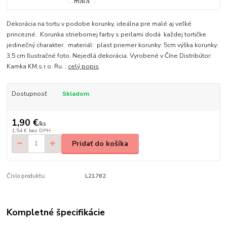
Dekorácia na tortu v podobe korunky, ideálna pre malé aj veľké
princezné. Korunka striebornej farby s perlami dodá každej tortičke
jedinečný charakter. materiál: plast priemer korunky: 5cm výška korunky:
3,5 cm Ilustračné foto. Nejedlá dekorácia. Vyrobené v Číne Distribútor:
Kamka KM,s.r.o. Ru...
celý popis
Dostupnosť
Skladom
1,90 €
/
ks
1,54 €
bez DPH
Pridať do košíka
Číslo produktu:
L21762
Kompletné špecifikácie