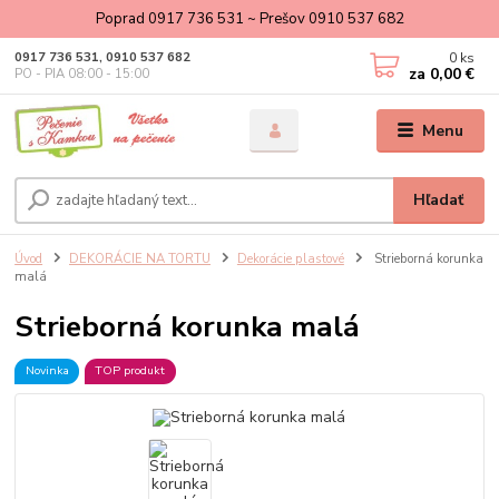
Poprad 0917 736 531 ~ Prešov 0910 537 682
0
ks
0917 736 531, 0910 537 682
za
0,00 €
PO - PIA 08:00 - 15:00
Menu
Hľadať
Úvod
DEKORÁCIE NA TORTU
Dekorácie plastové
Strieborná korunka
malá
Strieborná korunka malá
Novinka
TOP produkt