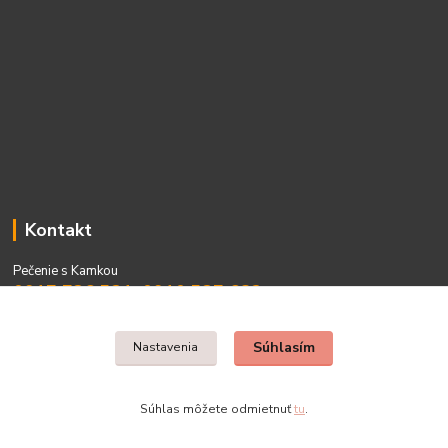
Kontakt
Pečenie s Kamkou
0917 736 531, 0910 537 682
PO - PIA 08:00 - 15:00
Súhlasím
Nastavenia
Súhlas môžete odmietnuť
tu
.
Vytvorené na
Eshop-rychlo.sk