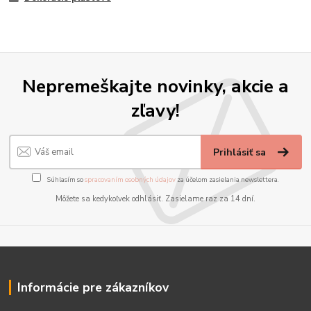
Nepremeškajte novinky, akcie a
zľavy!
Prihlásiť sa
Súhlasím so
spracovaním osobných údajov
za účelom zasielania newslettera.
Môžete sa kedykoľvek odhlásiť. Zasielame raz za 14 dní.
Informácie pre zákazníkov