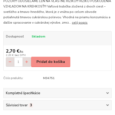
POZOR!!! ODOSIELAME LEN NA VLASTNÉ RIZIKO!!! RIZIKO POŠKODENIA
VZHĽADOM NA KREHKOSŤ!!! Vaflová trubička zložená z dvoch ciest –
svetlého a tmavo-hnedého, ktorá je z vnútra po celom obvode
potiahnutá tmavou cukrárskou polevou. Vhodná na priamu konzumáciu a
ďalšie spracovanie v cukrárskej výrobe, zmrz...
celý popis
Dostupnosť
Skladom
2,70 €
/
ks
2,20 €
bez DPH
Pridať do košíka
Číslo produktu:
M34751
Kompletné špecifikácie
Súvisiaci tovar
3