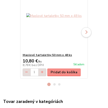
Maslové tartaletky 50 mm x 48 ks
Maslové tar
10,80 €
39,90 €
/
ks
/
k
Skladom
8,78 €
bez DPH
32,44 €
bez 
Pridať do košíka
Tovar zaradený v kategóriách