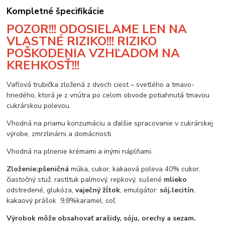
Kompletné špecifikácie
POZOR!!! ODOSIELAME LEN NA
VLASTNÉ RIZIKO!!! RIZIKO
POŠKODENIA VZHĽADOM NA
KREHKOSŤ!!!
Vaflová trubička zložená z dvoch ciest – svetlého a tmavo-
hnedého, ktorá je z vnútra po celom obvode potiahnutá tmavou
cukrárskou polevou.
Vhodná na priamu konzumáciu a ďalšie spracovanie v cukrárskej
výrobe, zmrzlinárni a domácnosti.
Vhodná na plnenie krémami a inými náplňami.
Zloženie:
pšeničná
múka, cukor, kakaová poleva 40% cukor,
čiastočný stuž. rastltuk palmový, repkový, sušené
mlieko
odstredené, glukóza,
vaječný žĺtok
, emulgátor:
sój.lecitín
,
kakaový prášok 9,8%karamel, soľ.
Výrobok môže obsahovať arašidy, sóju, orechy a sezam.