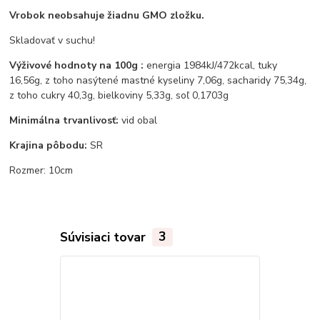
Vrobok neobsahuje žiadnu GMO zložku.
Skladovať v suchu!
Výživové hodnoty na 100g :
energia 1984kJ/472kcal, tuky
16,56g, z toho nasýtené mastné kyseliny 7,06g, sacharidy 75,34g,
z toho cukry 40,3g, bielkoviny 5,33g, soľ 0,1703g
Minimálna trvanlivosť:
vid obal
Krajina pôbodu:
SR
Rozmer: 10cm
Súvisiaci tovar
3