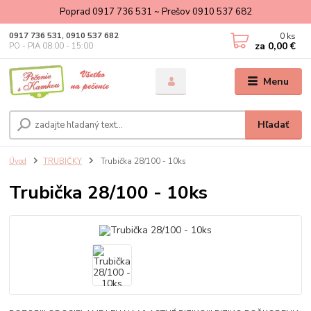
Poprad 0917 736 531 ~ Prešov 0910 537 682
0
ks
0917 736 531, 0910 537 682
za
0,00 €
PO - PIA 08:00 - 15:00
Menu
Hľadať
Úvod
TRUBIČKY
Trubička 28/100 - 10ks
Trubička 28/100 - 10ks