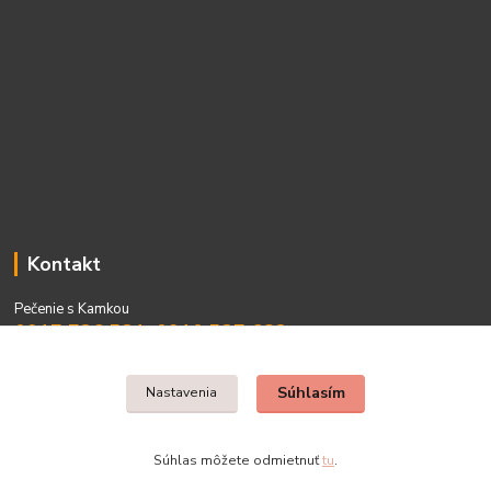
Kontakt
Pečenie s Kamkou
0917 736 531, 0910 537 682
PO - PIA 08:00 - 15:00
Súhlasím
Nastavenia
Súhlas môžete odmietnuť
tu
.
Vytvorené na
Eshop-rychlo.sk