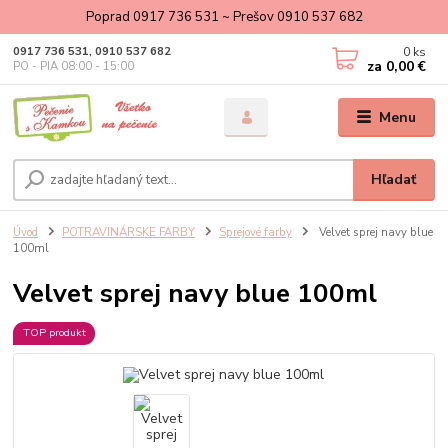
Poprad 0917 736 531 ~ Prešov 0910 537 682
0
ks
0917 736 531, 0910 537 682
za
0,00 €
PO - PIA 08:00 - 15:00
Menu
Hľadať
Úvod
POTRAVINÁRSKE FARBY
Sprejové farby
Velvet sprej navy blue
100ml
Velvet sprej navy blue 100ml
TOP produkt