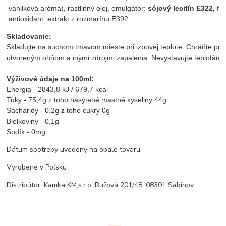
 vanilková aróma), rastlinný olej, emulgátor: 
sójový lecitín E322,
 fa
 antioxidant: extrakt z rozmarínu E392
Skladovanie:
Skladujte na suchom tmavom mieste pri izbovej teplote. Chráňte pre
otvoreným ohňom a inými zdrojmi zapálenia. Nevystavujte teplotám
Výživové údaje na 100ml:
Energia - 2843,8 kJ / 679,7 kcal
Tuky - 75,4g z toho nasýtené mastné kyseliny 44g
Sacharidy - 0,2g z toho cukry 0g
Bielkoviny - 0,1g
Sodík - 0mg
Dátum spotreby uvedený na obale tovaru.
Vyrobené v Poľsku
Distribútor: Kamka KM,s.r.o. Ružová 201/48, 08301 Sabinov