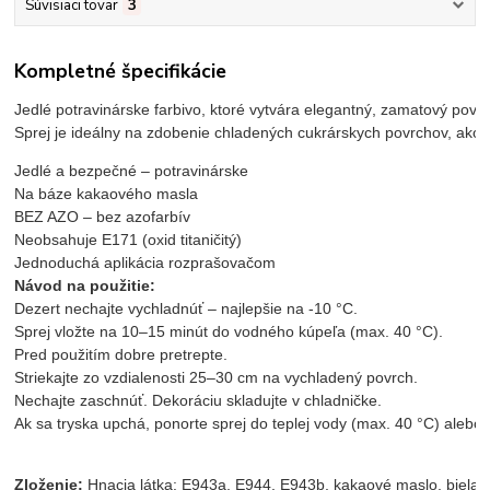
Súvisiaci tovar
3
Kompletné špecifikácie
Jedlé potravinárske farbivo, ktoré vytvára elegantný, zamatový povla
Sprej je ideálny na zdobenie chladených cukrárskych povrchov, ako sú
Jedlé a bezpečné – potravinárske

Na báze kakaového masla

BEZ AZO – bez azofarbív

Neobsahuje E171 (oxid titaničitý)

Návod na použitie:
Dezert nechajte vychladnúť – najlepšie na -10 °C.

Sprej vložte na 10–15 minút do vodného kúpeľa (max. 40 °C).

Pred použitím dobre pretrepte.

Striekajte zo vzdialenosti 25–30 cm na vychladený povrch.

Nechajte zaschnúť. Dekoráciu skladujte v chladničke.

Ak sa tryska upchá, ponorte sprej do teplej vody (max. 40 °C) alebo 
Zloženie:
 Hnacia látka: E943a, E944, E943b, kakaové maslo, biela 