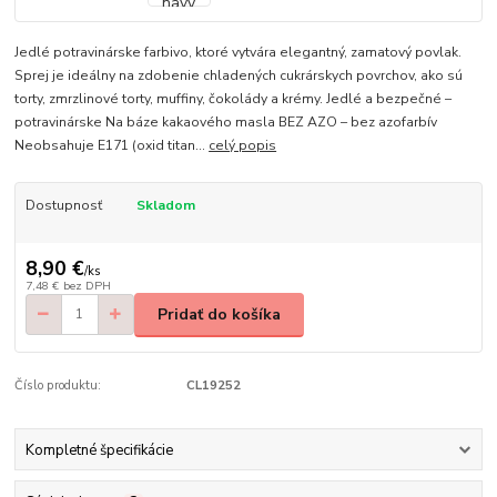
Jedlé potravinárske farbivo, ktoré vytvára elegantný, zamatový povlak.
Sprej je ideálny na zdobenie chladených cukrárskych povrchov, ako sú
torty, zmrzlinové torty, muffiny, čokolády a krémy. Jedlé a bezpečné –
potravinárske Na báze kakaového masla BEZ AZO – bez azofarbív
Neobsahuje E171 (oxid titan...
celý popis
Dostupnosť
Skladom
8,90 €
/
ks
7,48 €
bez DPH
Pridať do košíka
Číslo produktu:
CL19252
Kompletné špecifikácie