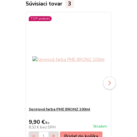
Súvisiaci tovar
3
TOP produkt
TOP produkt
Sprejová farba PME BRONZ 100ml
F19381 Spre
9,90 €
8,90 €
/
ks
/
ks
Skladom
8,32 €
bez DPH
7,48 €
bez D
Pridať do košíka