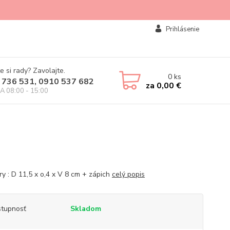
Prihlásenie
e si rady? Zavolajte.
0
ks
 736 531, 0910 537 682
za
0,00 €
IA 08:00 - 15:00
y : D 11,5 x o,4 x V 8 cm + zápich
celý popis
tupnosť
Skladom