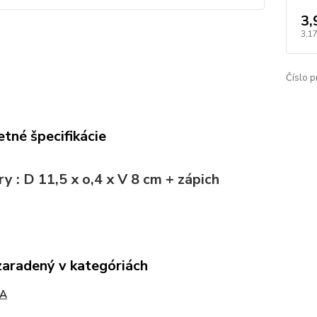
3,
3,17
Číslo p
tné špecifikácie
 : D 11,5 x o,4 x V 8 cm + zápich
zaradený v kategóriách
A