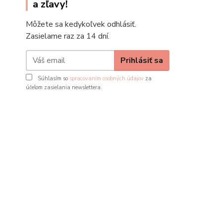
a zľavy!
Môžete sa kedykoľvek odhlásiť.
Zasielame raz za 14 dní.
Prihlásiť sa
Súhlasím so
spracovaním osobných údajov
za
účelom zasielania newslettera.