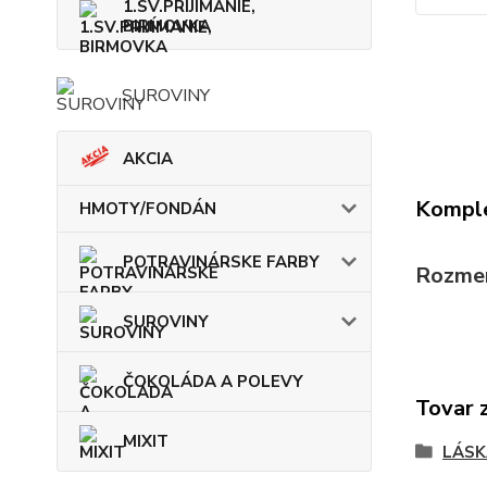
1.SV.PRIJÍMANIE,
BIRMOVKA
SUROVINY
AKCIA
Komple
HMOTY/FONDÁN
POTRAVINÁRSKE FARBY
Rozmery
SUROVINY
ČOKOLÁDA A POLEVY
Tovar 
MIXIT
LÁSK