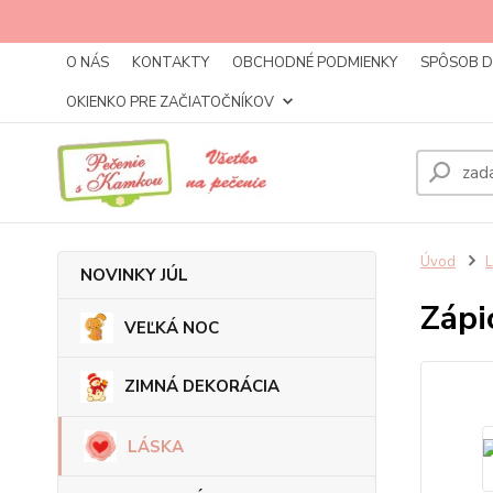
O NÁS
KONTAKTY
OBCHODNÉ PODMIENKY
SPÔSOB 
OKIENKO PRE ZAČIATOČNÍKOV
Úvod
NOVINKY JÚL
Zápi
VEĽKÁ NOC
ZIMNÁ DEKORÁCIA
LÁSKA