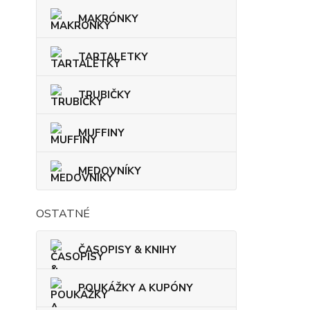
MAKRÓNKY
TARTALETKY
TRUBIČKY
MUFFINY
MEDOVNÍKY
OSTATNÉ
ČASOPISY & KNIHY
POUKÁŽKY A KUPÓNY