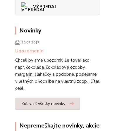
VÝPREDAJ
Novinky
20.07.2017
Upozornenie
Chceli by sme upozorniť, že tovar ako
napr. čokoláda, čokoládové ozdoby,
margarín, šľahačky a podobne, posielame
v letných dňoch iba na vlastnú zodp...
čítať
celé
Zobraziť všetky novinky
Nepremeškajte novinky, akcie