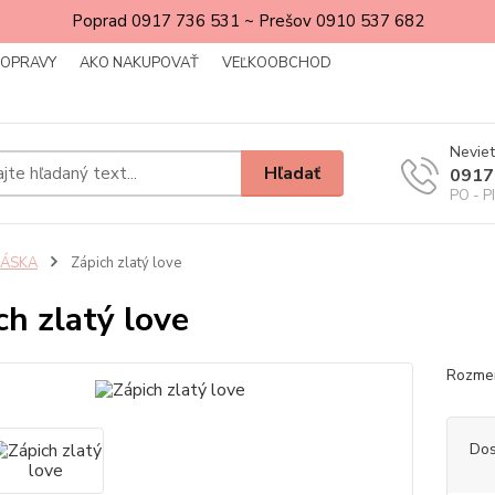
Poprad 0917 736 531 ~ Prešov 0910 537 682
DOPRAVY
AKO NAKUPOVAŤ
VEĽKOOBCHOD
Neviet
Hľadať
0917
PO - P
LÁSKA
Zápich zlatý love
ch zlatý love
Rozmer
Dos