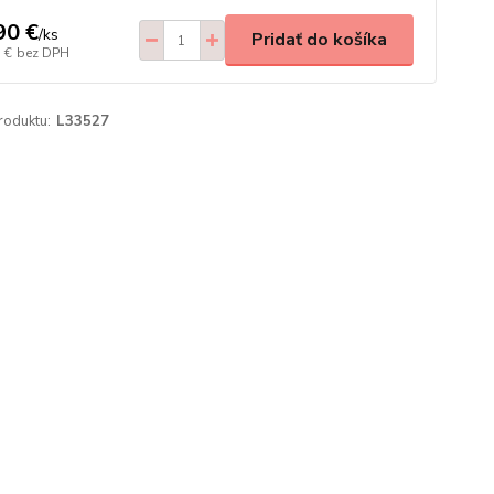
90 €
/
ks
Pridať do košíka
 €
bez DPH
roduktu:
L33527