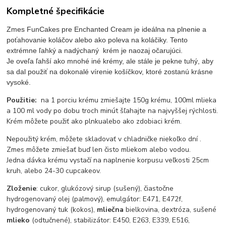
Kompletné špecifikácie
Zmes FunCakes pre Enchanted Cream je ideálna na plnenie a
poťahovanie koláčov alebo ako poleva na koláčiky. Tento
extrémne ľahký a nadýchaný krém je naozaj očarujúci.
Je oveľa ľahší ako mnohé iné krémy, ale stále je pekne tuhý, aby
sa dal použiť na dokonalé vírenie košíčkov, ktoré zostanú krásne
vysoké.
Použitie:
na 1 porciu krému zmiešajte 150g krému, 100ml mlieka
a 100 ml vody po dobu troch minút šľahajte na najvyššej rýchlosti.
Krém môžete použiť ako plnkualebo ako zdobiaci krém.
Nepoužitý krém, môžete skladovať v chladničke niekoľko dní .
Zmes môžete zmiešať buď len čisto mliekom alebo vodou.
Jedna dávka krému vystačí na naplnenie korpusu veľkosti 25cm
kruh, alebo 24-30 cupcakeov.
Zloženie
: cukor, glukózový sirup (sušený), čiastočne
hydrogenovaný olej (palmový), emulgátor: E471, E472f,
hydrogenovaný tuk (kokos),
mliečna
bielkovina, dextróza, sušené
mlieko
(odtučnené), stabilizátor: E450, E263, E339, E516,