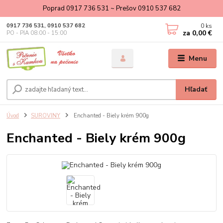
Poprad 0917 736 531 ~ Prešov 0910 537 682
0
ks
0917 736 531, 0910 537 682
za
0,00 €
PO - PIA 08:00 - 15:00
Menu
Hľadať
Úvod
SUROVINY
Enchanted - Biely krém 900g
Enchanted - Biely krém 900g