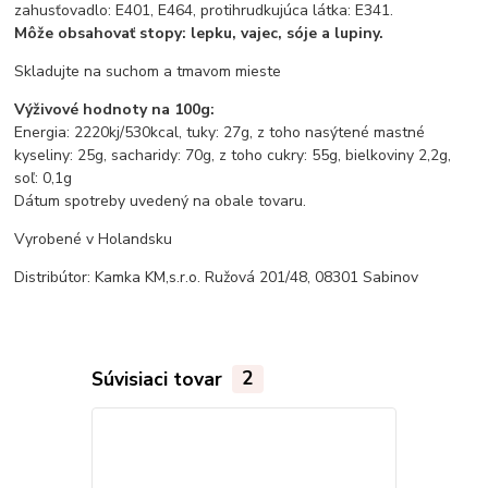
zahusťovadlo: E401, E464, protihrudkujúca látka: E341.
Môže obsahovať stopy: lepku, vajec, sóje a lupiny.
Skladujte na suchom a tmavom mieste
Výživové hodnoty na 100g:
Energia: 2220kj/530kcal, tuky: 27g, z toho nasýtené mastné
kyseliny: 25g, sacharidy: 70g, z toho cukry: 55g, bielkoviny 2,2g,
soľ: 0,1g
Dátum spotreby uvedený na obale tovaru.
Vyrobené v Holandsku
Distribútor: Kamka KM,s.r.o. Ružová 201/48, 08301 Sabinov
Súvisiaci tovar
2