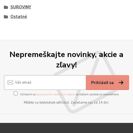
SUROVINY
Ostatné
Nepremeškajte novinky, akcie a
zľavy!
Prihlásiť sa
Súhlasím so
spracovaním osobných údajov
za účelom zasielania newslettera.
Môžete sa kedykoľvek odhlásiť. Zasielame raz za 14 dní.