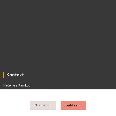
Kontakt
Pečenie s Kamkou
0917 736 531, 0910 537 682
PO - PIA 08:00 - 15:00
Súhlasím
Nastavenia