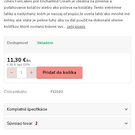
Zmes FunCakes pre Enchanted Cream je ideálna na plnenie a
poťahovanie koláčov alebo ako poleva na koláčiky. Tento extrémne
ľahký a nadýchaný krém je naozaj očarujúci.Je oveľa ľahší ako mnohé iné
krémy, ale stále je pekne tuhý, aby sa dal použiť na dokonalé vírenie
košíčkov, ktoré zostanú krásne vys...
celý popis
Dostupnosť
Skladom
11,30 €
/
ks
9,50 €
bez DPH
Pridať do košíka
Číslo produktu:
F22102
Kompletné špecifikácie
Súvisiaci tovar
2