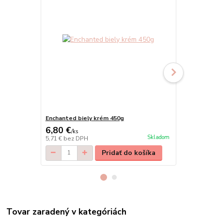
Enchanted biely krém 450g
Enchanted č
6,80 €
7,40 €
/
ks
/
ks
Skladom
5,71 €
bez DPH
6,02 €
bez D
Pridať do košíka
Tovar zaradený v kategóriách