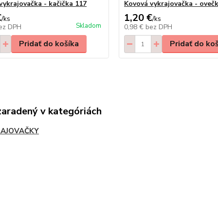
vykrajovačka - kačička 117
Kovová vykrajovačka - oveč
€
1,20 €
/
ks
/
ks
Skladom
ez DPH
0,98 €
bez DPH
Pridať do košíka
Pridať do ko
zaradený v kategóriách
AJOVAČKY