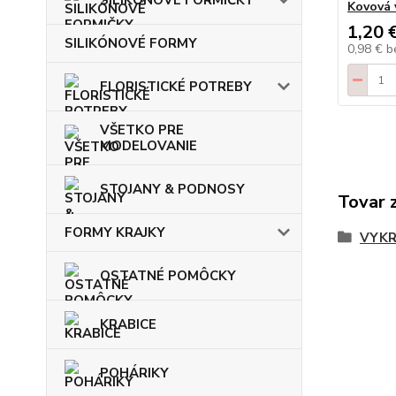
Kovová 
1,20 
SILIKÓNOVÉ FORMY
0,98 €
b
FLORISTICKÉ POTREBY
VŠETKO PRE
MODELOVANIE
STOJANY & PODNOSY
Tovar 
FORMY KRAJKY
VYKR
OSTATNÉ POMÔCKY
KRABICE
POHÁRIKY