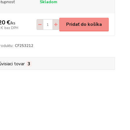
tupnosť
Skladom
20 €
/
ks
Pridať do košíka
 €
bez DPH
roduktu:
CF253212
úvisiaci tovar
3