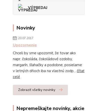
VÝPREDAJ
Novinky
20.07.2017
Upozornenie
Chceli by sme upozorniť, že tovar ako
napr. čokoláda, čokoládové ozdoby,
margarín, šľahačky a podobne, posielame
v letných dňoch iba na vlastnú zodp...
čítať
celé
Zobraziť všetky novinky
Nepremeškajte novinky, akcie