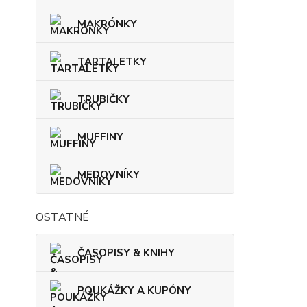
MAKRÓNKY
TARTALETKY
TRUBIČKY
MUFFINY
MEDOVNÍKY
OSTATNÉ
ČASOPISY & KNIHY
POUKÁŽKY A KUPÓNY