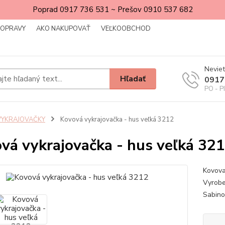
Poprad 0917 736 531 ~ Prešov 0910 537 682
DOPRAVY
AKO NAKUPOVAŤ
VEĽKOOBCHOD
Neviet
Hľadať
0917
PO - P
VYKRAJOVAČKY
Kovová vykrajovačka - hus veľká 3212
vá vykrajovačka - hus veľká 32
Kovova
Vyrobe
Sabin