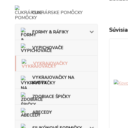
CUKRÁRSKE POMÔCKY
Súvisia
FORMY & RÁFIKY
VYPICHOVAČE
VYKRAJOVAČKY
VYKRAJOVAČKY NA
KVETY
ZDOBIACE ŠPIČKY
ABECEDY
SILIKÓNOVÉ FORMIČKY