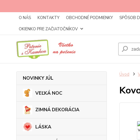
O NÁS
KONTAKTY
OBCHODNÉ PODMIENKY
SPÔSOB 
OKIENKO PRE ZAČIATOČNÍKOV
Úvod
NOVINKY JÚL
Kovo
VEĽKÁ NOC
ZIMNÁ DEKORÁCIA
LÁSKA