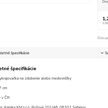
Dos
1,
0,98
Číslo p
etné špecifikácie
S
tné špecifikácie
ykrajovačka na zdobenie alebo medovníčky
7 cm
 v ČR
tor: Kamka KM,s.r.o. Ružová 201/48, 08301 Sabinov