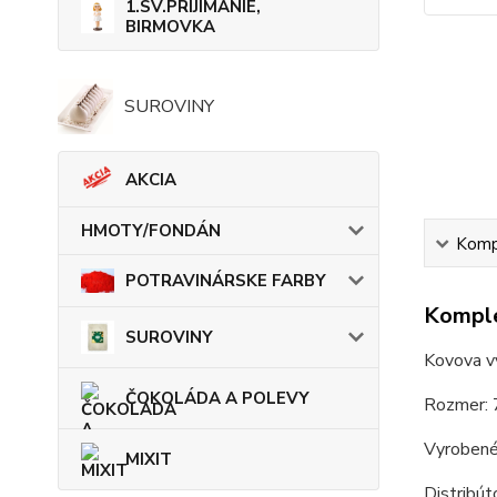
1.SV.PRIJÍMANIE,
BIRMOVKA
SUROVINY
AKCIA
HMOTY/FONDÁN
Kompl
POTRAVINÁRSKE FARBY
Komple
SUROVINY
Kovova v
ČOKOLÁDA A POLEVY
Rozmer: 
Vyrobené
MIXIT
Distribú