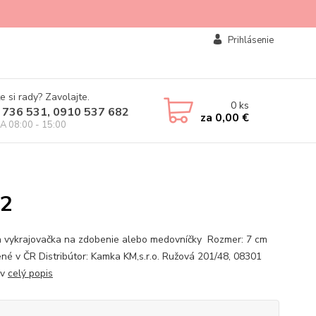
Prihlásenie
e si rady? Zavolajte.
0
ks
 736 531, 0910 537 682
za
0,00 €
IA 08:00 - 15:00
12
 vykrajovačka na zdobenie alebo medovníčky Rozmer: 7 cm
né v ČR Distribútor: Kamka KM,s.r.o. Ružová 201/48, 08301
ov
celý popis