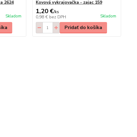
ka 2624
Kovová vykrajovačka - zajac 159
1,20 €
/
ks
Skladom
Skladom
0,98 €
bez DPH
šíka
Pridať do košíka