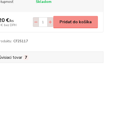
tupnosť
Skladom
20 €
/
ks
Pridať do košíka
 €
bez DPH
roduktu:
CF25117
úvisiaci tovar
7