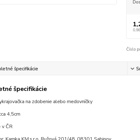
Dos
1,
0,98
Číslo p
etné špecifikácie
S
tné špecifikácie
ykrajovačka na zdobenie alebo medovníčky
cca 4,5cm
 v ČR
tor: Kamka KM,s.r.o. Ružová 201/48, 08301 Sabinov