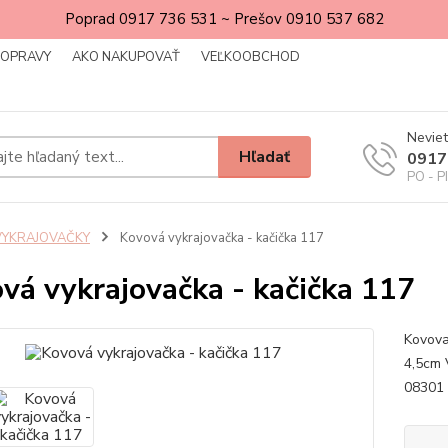
Poprad 0917 736 531 ~ Prešov 0910 537 682
DOPRAVY
AKO NAKUPOVAŤ
VEĽKOOBCHOD
Neviet
Hľadať
0917
PO - P
VYKRAJOVAČKY
Kovová vykrajovačka - kačička 117
vá vykrajovačka - kačička 117
Kovova
4,5cm 
08301