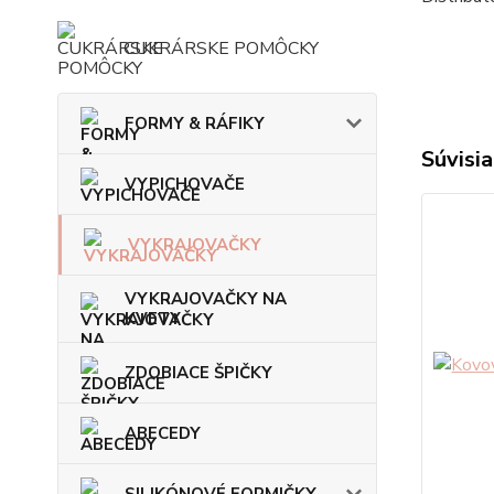
CUKRÁRSKE POMÔCKY
FORMY & RÁFIKY
Súvisia
VYPICHOVAČE
VYKRAJOVAČKY
VYKRAJOVAČKY NA
KVETY
ZDOBIACE ŠPIČKY
ABECEDY
SILIKÓNOVÉ FORMIČKY