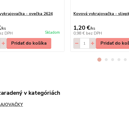
vykrajovačka - ovečka 2624
Kovová vykrajovačka - sliep
€
1,20 €
/
ks
/
ks
Skladom
ez DPH
0,98 €
bez DPH
Pridať do košíka
Pridať do ko
zaradený v kategóriách
AJOVAČKY