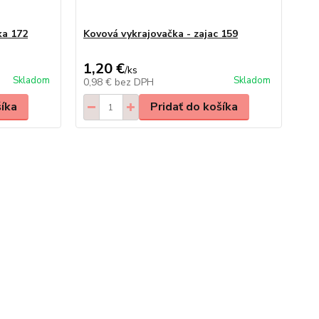
ka 172
Kovová vykrajovačka - zajac 159
Ko
1,20 €
1,
/
ks
Skladom
Skladom
0,98 €
bez DPH
0,
šíka
Pridať do košíka