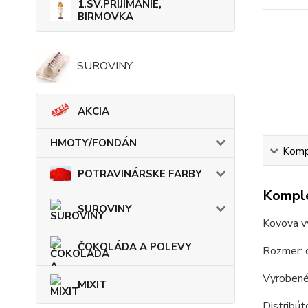
1.SV.PRIJÍMANIE,
BIRMOVKA
SUROVINY
AKCIA
HMOTY/FONDÁN
Kompl
POTRAVINÁRSKE FARBY
Komple
SUROVINY
Kovova v
ČOKOLÁDA A POLEVY
Rozmer: 
Vyrobené
MIXIT
Distribú