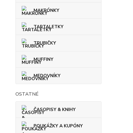
MAKRÓNKY
TARTALETKY
TRUBIČKY
MUFFINY
MEDOVNÍKY
OSTATNÉ
ČASOPISY & KNIHY
POUKÁŽKY A KUPÓNY