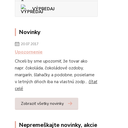
VÝPREDAJ
Novinky
20.07.2017
Upozornenie
Chceli by sme upozorniť, že tovar ako
napr. čokoláda, čokoládové ozdoby,
margarín, šľahačky a podobne, posielame
v letných dňoch iba na vlastnú zodp...
čítať
celé
Zobraziť všetky novinky
Nepremeškajte novinky, akcie