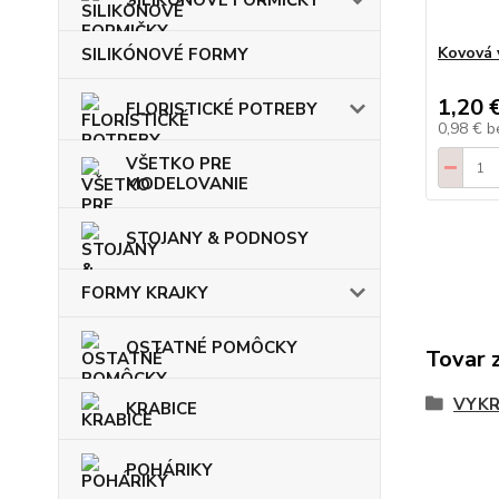
Kovová 
SILIKÓNOVÉ FORMY
1,20 
FLORISTICKÉ POTREBY
0,98 €
b
VŠETKO PRE
MODELOVANIE
STOJANY & PODNOSY
FORMY KRAJKY
OSTATNÉ POMÔCKY
Tovar 
VYKR
KRABICE
POHÁRIKY