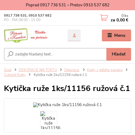
Poprad 0917 736 531 ~ Prešov 0910 537 682
0
ks
0917 736 531, 0910 537 682
za
0,00 €
PO - PIA 08:00 - 15:00
Menu
Hľadať
Úvod
DEKORÁCIE NA TORTU
Dekorácie
Kvety z jedlého papiera
Cukrové Kvety
Kytička ruže 1ks/11156 ružová č.1
Kytička ruže 1ks/11156 ružová č.1