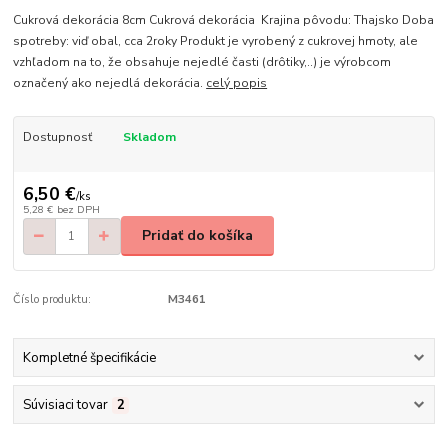
Cukrová dekorácia 8cm Cukrová dekorácia Krajina pôvodu: Thajsko Doba
spotreby: viď obal, cca 2roky Produkt je vyrobený z cukrovej hmoty, ale
vzhľadom na to, že obsahuje nejedlé časti (drôtiky,..) je výrobcom
označený ako nejedlá dekorácia.
celý popis
Dostupnosť
Skladom
6,50 €
/
ks
5,28 €
bez DPH
Pridať do košíka
Číslo produktu:
M3461
Kompletné špecifikácie
Súvisiaci tovar
2