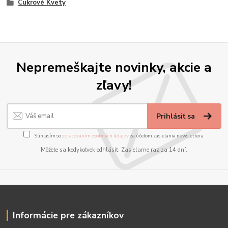
Cukrové Kvety
Nepremeškajte novinky, akcie a
zľavy!
Prihlásiť sa
Súhlasím so
spracovaním osobných údajov
za účelom zasielania newslettera.
Môžete sa kedykoľvek odhlásiť. Zasielame raz za 14 dní.
Informácie pre zákazníkov