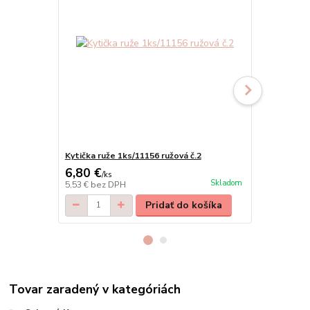
Kytička ruže 1ks/11156 ružová č.2
Kytička ruže
6,80 €
6,40 €
/
ks
/
ks
Skladom
5,53 €
bez DPH
5,20 €
bez D
Pridať do košíka
Tovar zaradený v kategóriách