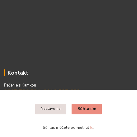
Kontakt
Pečenie s Kamkou
0917 736 531, 0910 537 682
PO - PIA 08:00 - 15:00
Súhlasím
Nastavenia
Súhlas môžete odmietnuť
tu
.
Vytvorené na
Eshop-rychlo.sk