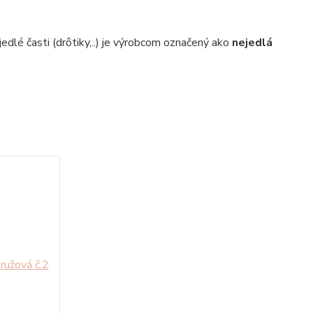
edlé časti (drôtiky,..) je výrobcom označený ako
nejedlá