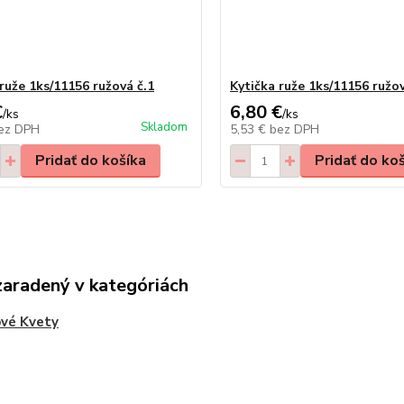
ruže 1ks/11156 ružová č.1
Kytička ruže 1ks/11156 ružov
€
6,80 €
/
ks
/
ks
Skladom
ez DPH
5,53 €
bez DPH
Pridať do košíka
Pridať do ko
zaradený v kategóriách
vé Kvety