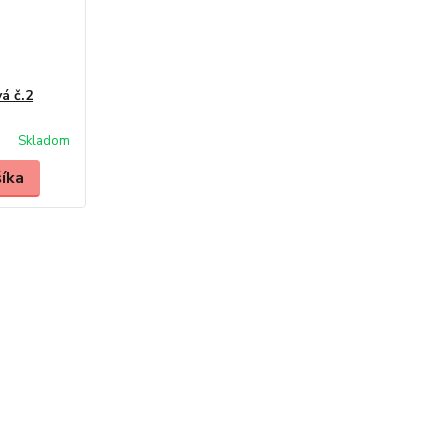
á č.2
Skladom
šíka