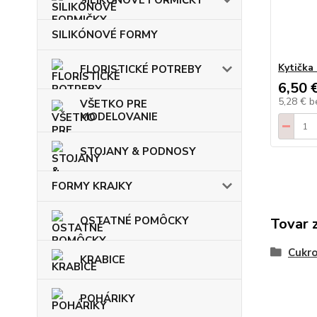
SILIKÓNOVÉ FORMY
Kytička 
FLORISTICKÉ POTREBY
6,50 
5,28 €
b
VŠETKO PRE
MODELOVANIE
STOJANY & PODNOSY
FORMY KRAJKY
OSTATNÉ POMÔCKY
Tovar 
Cukro
KRABICE
POHÁRIKY