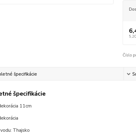
Dos
6,
5,20
Číslo p
etné špecifikácie
S
tné špecifikácie
dekorácia 11cm
dekorácia
ôvodu: Thajsko