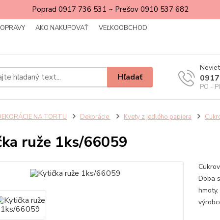
Poprad 0917 736 531 ~ Prešov 0910 537 682
DOPRAVY
AKO NAKUPOVAŤ
VEĽKOOBCHOD
Neviet
Hľadať
0917
PO - P
DEKORÁCIE NA TORTU
Dekorácie
Kvety z jedlého papiera
Cukr
čka ruže 1ks/66059
Cukrov
Doba s
hmoty, 
výrobc