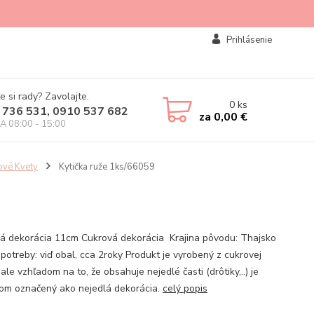
Prihlásenie
e si rady? Zavolajte.
0
ks
 736 531, 0910 537 682
za
0,00 €
IA 08:00 - 15:00
ové Kvety
Kytička ruže 1ks/66059
á dekorácia 11cm Cukrová dekorácia Krajina pôvodu: Thajsko
potreby: viď obal, cca 2roky Produkt je vyrobený z cukrovej
ale vzhľadom na to, že obsahuje nejedlé časti (drôtiky,..) je
om označený ako nejedlá dekorácia.
celý popis