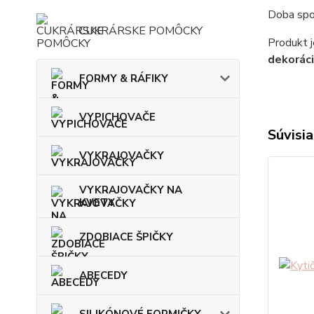
Doba spot
CUKRÁRSKE POMÔCKY
Produkt j
dekoráci
FORMY & RÁFIKY
VYPICHOVAČE
Súvisia
VYKRAJOVAČKY
VYKRAJOVAČKY NA
KVETY
ZDOBIACE ŠPIČKY
ABECEDY
SILIKÓNOVÉ FORMIČKY