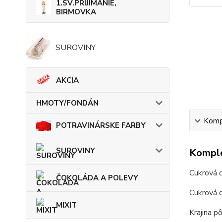
1.SV.PRIJÍMANIE,
BIRMOVKA
SUROVINY
AKCIA
HMOTY/FONDÁN
Kompl
POTRAVINÁRSKE FARBY
SUROVINY
Komple
Cukrová 
ČOKOLÁDA A POLEVY
Cukrová 
MIXIT
Krajina p