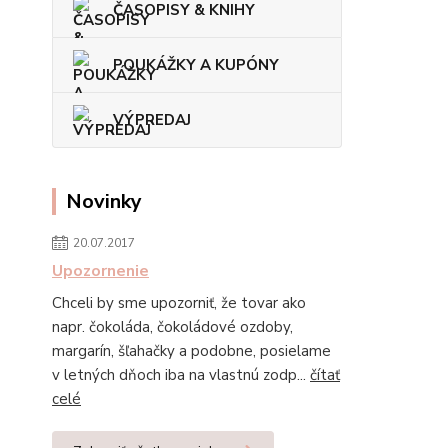
ČASOPISY & KNIHY
POUKÁŽKY A KUPÓNY
VÝPREDAJ
Novinky
20.07.2017
Upozornenie
Chceli by sme upozorniť, že tovar ako
napr. čokoláda, čokoládové ozdoby,
margarín, šľahačky a podobne, posielame
v letných dňoch iba na vlastnú zodp...
čítať
celé