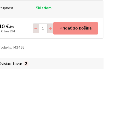
tupnosť
Skladom
40 €
/
ks
Pridať do košíka
 €
bez DPH
roduktu:
M3465
úvisiaci tovar
2