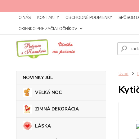
O NÁS
KONTAKTY
OBCHODNÉ PODMIENKY
SPÔSOB 
OKIENKO PRE ZAČIATOČNÍKOV
Úvod
NOVINKY JÚL
Kyti
VEĽKÁ NOC
ZIMNÁ DEKORÁCIA
LÁSKA