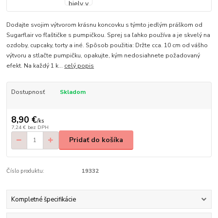
Dodajte svojim výtvorom krásnu koncovku s týmto jedlým práškom od
Sugarflair vo fľaštičke s pumpičkou. Sprej sa ľahko používa a je skvelý na
ozdoby, cupcaky, torty a iné. Spôsob použitia: Držte cca. 10 cm od vášho
výtvoru a stlačte pumpičku, opakujte, kým nedosiahnete požadovaný
efekt. Na každý 1 k...
celý popis
Dostupnosť
Skladom
8,90 €
/
ks
7,24 €
bez DPH
Pridať do košíka
Číslo produktu:
19332
Kompletné špecifikácie