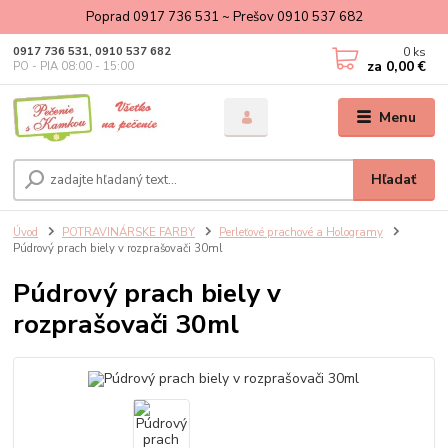
Poprad 0917 736 531 ~ Prešov 0910 537 682
0
ks
0917 736 531, 0910 537 682
za
0,00 €
PO - PIA 08:00 - 15:00
Menu
Hľadať
Úvod
POTRAVINÁRSKE FARBY
Perleťové prachové a Hologramy
Púdrový prach biely v rozprašovači 30ml
Púdrový prach biely v
rozprašovači 30ml