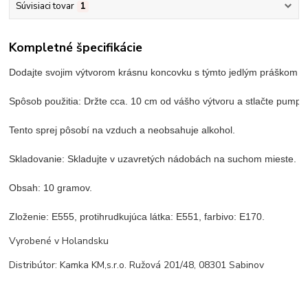
Súvisiaci tovar
1
Kompletné špecifikácie
Dodajte svojim výtvorom krásnu koncovku s týmto jedlým práškom od Su
Spôsob použitia: Držte cca. 10 cm od vášho výtvoru a stlačte pumpič
Tento sprej pôsobí na vzduch a neobsahuje alkohol.

Skladovanie: Skladujte v uzavretých nádobách na suchom mieste. Pr
Obsah: 10 gramov.

Zloženie: E555, protihrudkujúca látka: E551, farbivo: E170.
Vyrobené v Holandsku
Distribútor: Kamka KM,s.r.o. Ružová 201/48, 08301 Sabinov