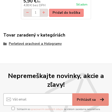
5,90 €
/
ks
Skladom
4,80 €
bez DPH
Pridať do košíka
Tovar zaradený v kategóriách
Perleťové prachové a Hologramy
Nepremeškajte novinky, akcie a
zľavy!
Prihlásiť sa
Súhlasím so
spracovaním osobných údajov
za účelom zasielania newslettera.