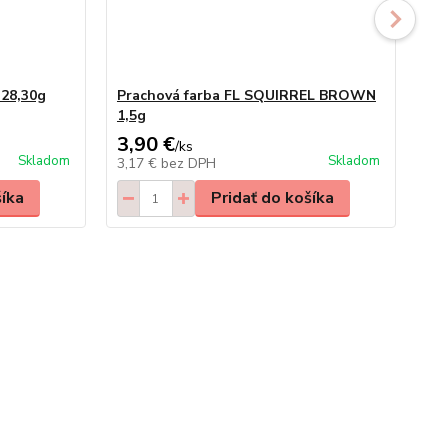
 28,30g
Prachová farba FL SQUIRREL BROWN
Pr
1,5g
1,
3,90 €
3,
/
ks
Skladom
Skladom
3,17 €
bez DPH
3,
šíka
Pridať do košíka