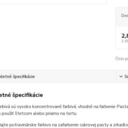
Dos
2,
2,35
Číslo p
etné špecifikácie
S
tné špecifikácie
rbivá sú vysoko koncentrované farbivá, vhodné na farbenie Past
 použiť štetcom alebo priamo na tortu.
dajte potravinárske farbivo na zafarbenie cukrovej pasty a zrkadlo