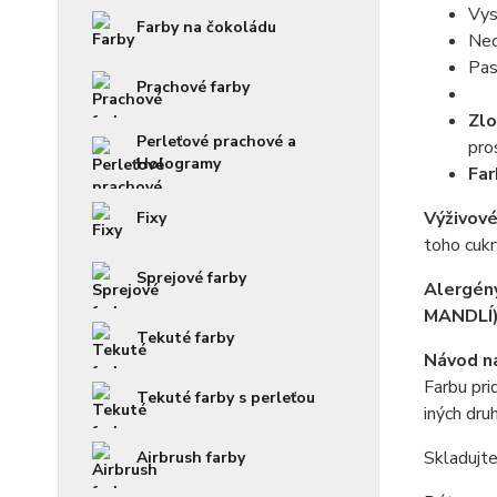
Vys
Farby na čokoládu
Neo
Pas
Prachové farby
Zlo
Perleťové prachové a
pro
Hologramy
Far
Výživové
Fixy
toho cukr
Sprejové farby
Alergén
MANDLÍ)
Tekuté farby
Návod na
Farbu pri
Tekuté farby s perleťou
iných dru
Skladujt
Airbrush farby