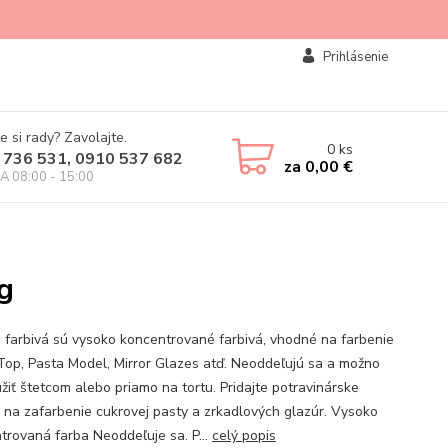
Prihlásenie
e si rady? Zavolajte.
0
ks
 736 531, 0910 537 682
za
0,00 €
IA 08:00 - 15:00
g
 farbivá sú vysoko koncentrované farbivá, vhodné na farbenie
Top, Pasta Model, Mirror Glazes atď. Neoddeľujú sa a možno
užiť štetcom alebo priamo na tortu. Pridajte potravinárske
o na zafarbenie cukrovej pasty a zrkadlových glazúr. Vysoko
trovaná farba Neoddeľuje sa. P...
celý popis