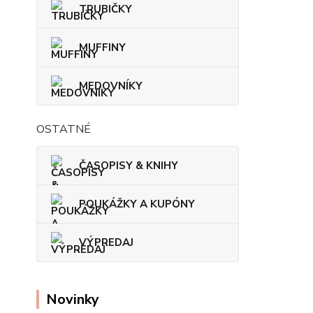
TRUBIČKY
MUFFINY
MEDOVNÍKY
OSTATNÉ
ČASOPISY & KNIHY
POUKÁŽKY A KUPÓNY
VÝPREDAJ
Novinky