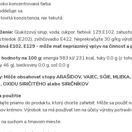
oko koncentrovaná farba
ddeľuje sa.
tovitá konzistencia, nie tekutá.
ženie:
Glukózový sirup, voda, cukpor, farbivá: 129,E102, zahusť
striedok (E202), zvlhčovadlo E422. Neprekračujte 30 g/kg výro
bivá E102, E129 - môže mať nepriaznivý vplyv na činnosť a 
 hodnoty na 100 g:
energia 983 kJ/ 231 kcal, tuky 0,0 g (z toh
y 46 g), bielkoviny 0,0 g, soľ 0,0 g
y:
Môže obsahovať stopy ARAŠIDOV, VAJEC, SÓJE, MLIEKA
, OXIDU SIRIČITÉHO alebo SIRIČNÍKOV
 použitie
dajte priamo do produktu, ktorý chcete zafarbiť. Môže sa použiť 
hov krémov. Výrobok sa má používať len na účely výroby potravín
e na suchom a tmavom mieste.