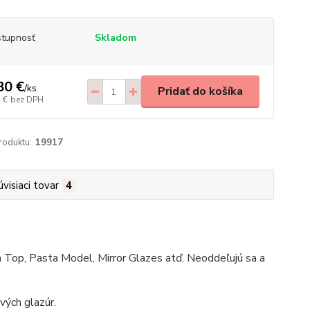
tupnosť
Skladom
80 €
/
ks
Pridať do košíka
 €
bez DPH
roduktu:
19917
úvisiaci tovar
4
a Top, Pasta Model, Mirror Glazes atď. Neoddeľujú sa a
vých glazúr.