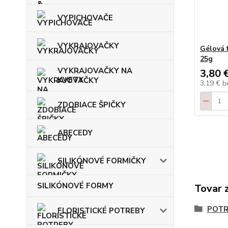
VYPICHOVAČE
VYKRAJOVAČKY
Gélová 
25g
VYKRAJOVAČKY NA
3,80 
KVETY
3,19 €
b
ZDOBIACE ŠPIČKY
ABECEDY
SILIKÓNOVÉ FORMIČKY
SILIKÓNOVÉ FORMY
Tovar 
POTR
FLORISTICKÉ POTREBY