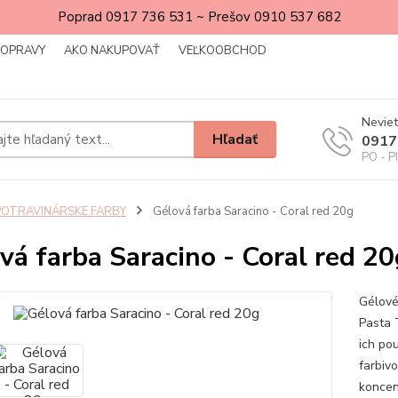
Poprad 0917 736 531 ~ Prešov 0910 537 682
DOPRAVY
AKO NAKUPOVAŤ
VEĽKOOBCHOD
Neviet
Hľadať
0917
PO - P
POTRAVINÁRSKE FARBY
Gélová farba Saracino - Coral red 20g
vá farba Saracino - Coral red 20
Gélové
Pasta 
ich po
farbiv
koncen