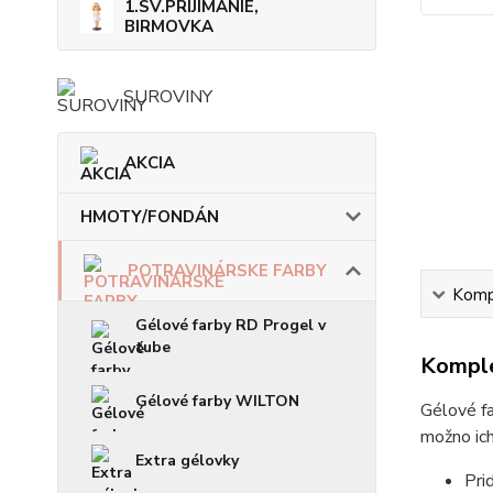
1.SV.PRIJÍMANIE,
BIRMOVKA
SUROVINY
AKCIA
HMOTY/FONDÁN
POTRAVINÁRSKE FARBY
Kompl
Gélové farby RD Progel v
tube
Komple
Gélové farby WILTON
Gélové fa
možno ich
Extra gélovky
Pri