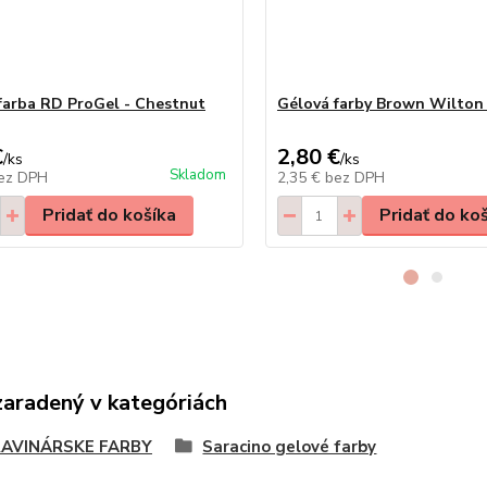
farba RD ProGel - Chestnut
Gélová farby Brown Wilton
€
2,80 €
/
ks
/
ks
Skladom
ez DPH
2,35 €
bez DPH
Pridať do košíka
Pridať do ko
zaradený v kategóriách
AVINÁRSKE FARBY
Saracino gelové farby