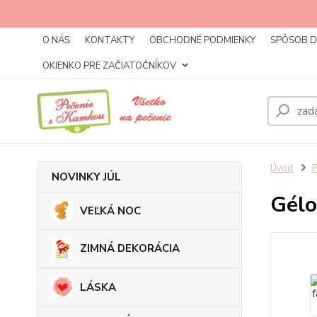
O NÁS
KONTAKTY
OBCHODNÉ PODMIENKY
SPÔSOB 
OKIENKO PRE ZAČIATOČNÍKOV
Úvod
NOVINKY JÚL
Gélo
VEĽKÁ NOC
ZIMNÁ DEKORÁCIA
LÁSKA