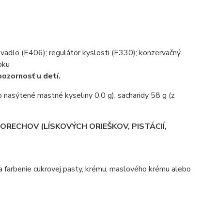
ovadlo (E406); regulátor kyslosti (E330); konzervačný
bku
pozornosť u detí.
o nasýtené mastné kyseliny 0,0 g), sacharidy 58 g (z
, ORECHOV (LÍSKOVÝCH ORIEŠKOV, PISTÁCIÍ,
na farbenie cukrovej pasty, krému, maslového krému alebo