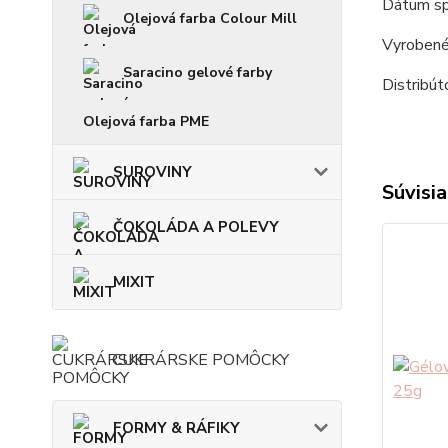
Dátum sp
Olejová farba Colour Mill
Vyrobené
Saracino gelové farby
Distribú
Olejová farba PME
SUROVINY
Súvisia
ČOKOLÁDA A POLEVY
MIXIT
CUKRÁRSKE POMÔCKY
FORMY & RÁFIKY